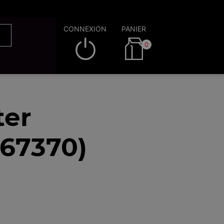
CONNEXION
PANIER
0
ter
(67370)