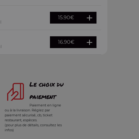
15.90
€
l
16.90
€
l
Le choix du
paiement
Paiement en ligne
ou à la livraison. Réglez par
paiement sécurisé, cb, ticket
restaurant, espèces.
(pour plus de détails, consultez les
infos)