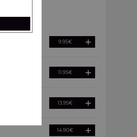
9.95
€
es, frites à
11.95
€
es, frites à
13.95
€
es, frites à
14.90
€