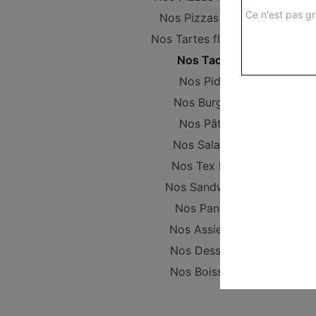
Ce n'est pas gr
Nos Pizzas Large
Nos Tartes flambées
Nos Tacos
Nos Pides
Nos Burgers
Nos Pâtes
Nos Salades
Nos Tex Mex
Nos Sandwichs
Nos Paninis
Nos Assiettes
Nos Desserts
Nos Boissons