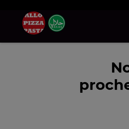
No
proche