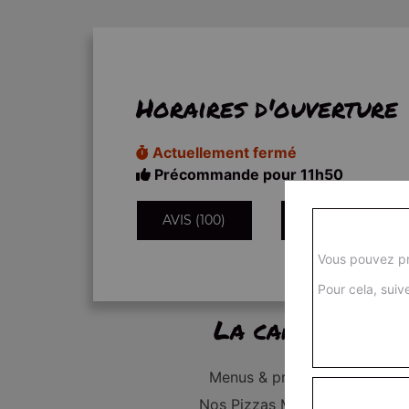
Horaires d'ouverture
Actuellement fermé
Précommande pour 11h50
AVIS (100)
INFORMATIONS
Vous pouvez pr
Pour cela, suive
La carte
Menus & promos
Nos Pizzas Médium