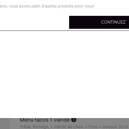
ave, nous avons plein d'autres produits pour vous!
CONTINUEZ
Tacos 1 viande
Salade, tomates, oignons, chou rouges, carottes, maïs, oliv
l'intérieur, fromage
Tacos 2 viandes
Salade, tomates, oignons, chou rouges, carottes, maïs, oliv
l'intérieur, fromage
Tacos 3 viandes
Salade, tomates, oignons, chou rouges, carottes, maïs, oliv
l'intérieur, fromage
Menu tacos 1 viande
Frites, fromage, 1 viande au choix + frites + boisson 33 cl