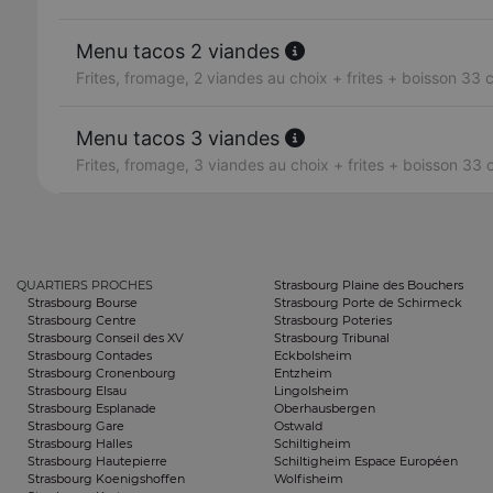
Menu tacos 2 viandes
Frites, fromage, 2 viandes au choix + frites + boisson 33 c
Menu tacos 3 viandes
Frites, fromage, 3 viandes au choix + frites + boisson 33 c
QUARTIERS PROCHES
Strasbourg Plaine des Bouchers
Strasbourg Bourse
Strasbourg Porte de Schirmeck
Strasbourg Centre
Strasbourg Poteries
Strasbourg Conseil des XV
Strasbourg Tribunal
Strasbourg Contades
Eckbolsheim
Strasbourg Cronenbourg
Entzheim
Strasbourg Elsau
Lingolsheim
Strasbourg Esplanade
Oberhausbergen
Strasbourg Gare
Ostwald
Strasbourg Halles
Schiltigheim
Strasbourg Hautepierre
Schiltigheim Espace Européen
Strasbourg Koenigshoffen
Wolfisheim