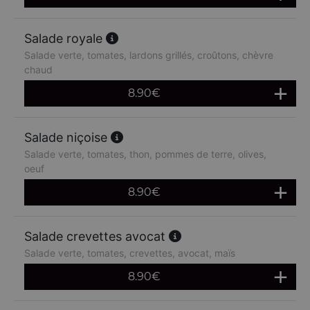
Salade royale
Salade verte, tomates, lardons grillés, croûtons, chèvre
chaud
8.90
€
Salade niçoise
Salade verte, tomates, thon, pommes de terre, olives,
oeuf
8.90
€
Salade crevettes avocat
Salade verte, tomates, crevettes, avocat, maïs
8.90
€