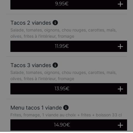
9.95
€
Tacos 2 viandes
Salade, tomates, oignons, chou rouges, carottes, maïs,
olives, frites à l'intérieur, fromage
11.95
€
Tacos 3 viandes
Salade, tomates, oignons, chou rouges, carottes, maïs,
olives, frites à l'intérieur, fromage
13.95
€
Menu tacos 1 viande
Frites, fromage, 1 viande au choix + frites + boisson 33 cl
14.90
€