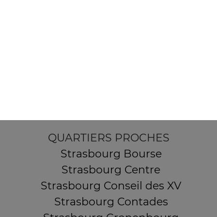
154 route de Schirmeck
67200 STRASBOURG
Mentions légales
QUARTIERS PROCHES
Strasbourg Bourse
Strasbourg Centre
Strasbourg Conseil des XV
Strasbourg Contades