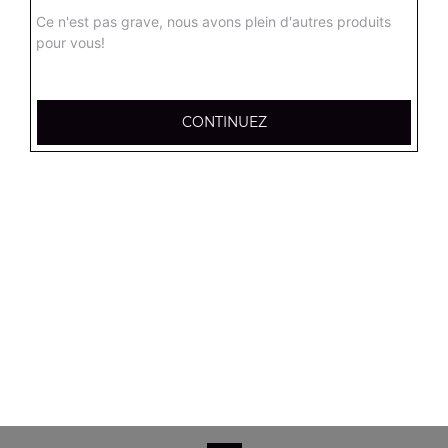
Salade verte, tomates, mozzarella, olives noires
Ce n'est pas grave, nous avons plein d'autres produits
pour vous!
8.90
€
Salade campagnarde
CONTINUEZ
Salade verte, tomates, poulet, emmental, croûtons
8.90
€