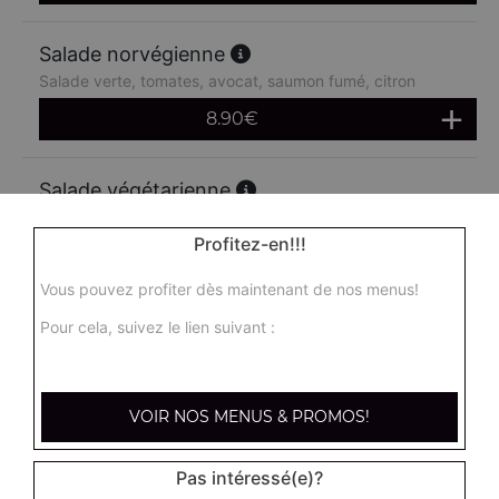
Salade norvégienne
Salade verte, tomates, avocat, saumon fumé, citron
8.90
€
Salade végétarienne
Salade verte, tomates, cornichons, artichauts, maïs,
avocat, concombre
Profitez-en!!!
8.90
€
Vous pouvez profiter dès maintenant de nos menus!
Pour cela, suivez le lien suivant :
Salade féta
Salade verte, tomates, oignons, poivrons, féta
8.90
€
VOIR NOS MENUS & PROMOS!
Pas intéressé(e)?
Salade mozza