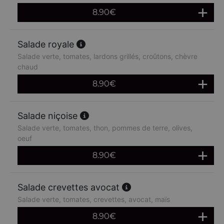
8.90
€
Salade royale
Salade verte, tomates, lardons grillés, croûtons, chèvre
chaud
8.90
€
Salade niçoise
Salade verte, tomates, thon, pommes de terre, olives,
oeuf
8.90
€
Salade crevettes avocat
Salade verte, tomates, crevettes, avocat, maïs
8.90
€