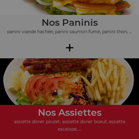
Nos Paninis
panini viande hachée, panini saumon fumé, panini thon, ...
+
Nos Assiettes
assiette döner poulet, assiette doner boeuf, assiette
escalope, ...