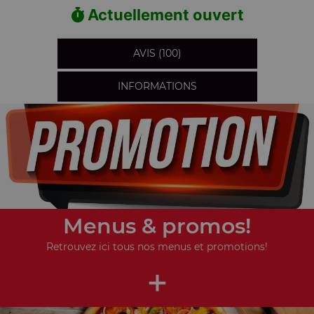
Actuellement ouvert
AVIS (100)
INFORMATIONS
Menus & promos!
Retrouvez ici tous nos menus et promotions!
+