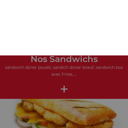
Nos Sandwichs
sandwich döner poulet, sandich doner boeuf, sandwich box
avec frites, ...
+