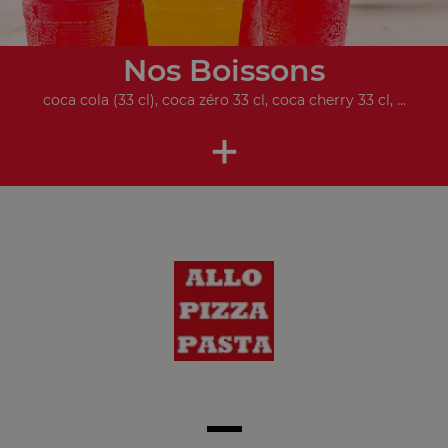
Nos Boissons
coca cola (33 cl), coca zéro 33 cl, coca cherry 33 cl, ...
+