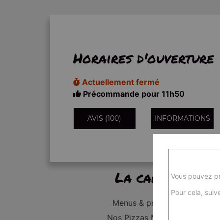
Horaires d'ouverture
Actuellement fermé
Précommande pour 11h50
AVIS (100)
INFORMATIONS
La carte
Vous pouvez pr
Pour cela, suive
Menus & promos
Nos Pizzas Médium