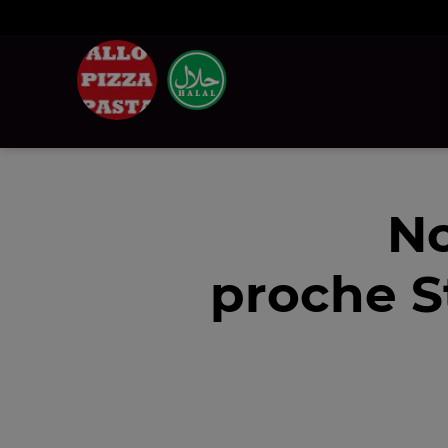
No
proche S