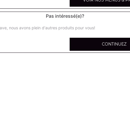
VOIR NOS MENUS & P
Pas intéressé(e)?
ave, nous avons plein d'autres produits pour vous!
Petite portion de pâtes
CONTINUEZ
Moyenne portion de pâtes
Grande portion de pâtes