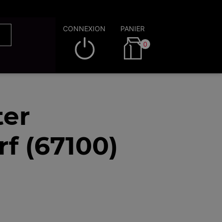
CONNEXION
PANIER
0
ter
f (67100)