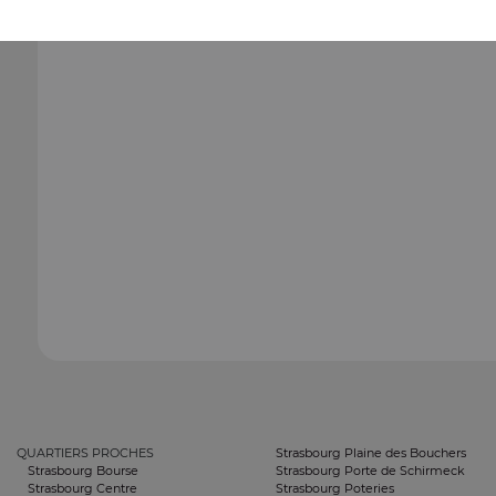
QUARTIERS PROCHES
Strasbourg Plaine des Bouchers
Strasbourg Bourse
Strasbourg Porte de Schirmeck
Strasbourg Centre
Strasbourg Poteries