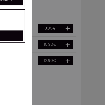
ROMOS!
8.90
€
10.90
€
12.90
€