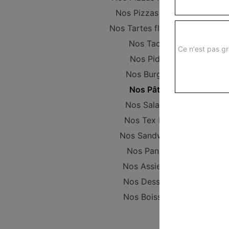
Nos Pizzas Large
Nos Tartes flambées
Nos Tacos
Ce n'est pas gr
Nos Pides
Nos Burgers
Nos Pâtes
Nos Salades
Nos Tex Mex
Nos Sandwichs
Nos Paninis
Nos Assiettes
Nos Desserts
Nos Boissons