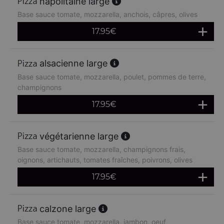
napolitaine large
Base sauce tomate, mozzarella, anchois, câpres, olives
17.95
€
alsacienne large
Base sauce tomate, mozzarella, poulet, pommes de terre,
champignons
17.95
€
végétarienne large
Base sauce tomate, mozzarella, champignons frais,
oignons, artichauts, tomates fraîches, poivrons, olives
17.95
€
calzone large
Base sauce tomate, mozzarella, jambon, oeuf