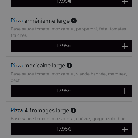
17.95
€
arménienne large
Base sauce tomate, mozzarella, pepperoni, feta, tomates
fraîches
17.95
€
mexicaine large
Base sauce tomate, mozzarella, viande hachée, merguez,
oeuf
17.95
€
4 fromages large
Base sauce tomate, mozzarella, chèvre, gorgonzola, brie
17.95
€