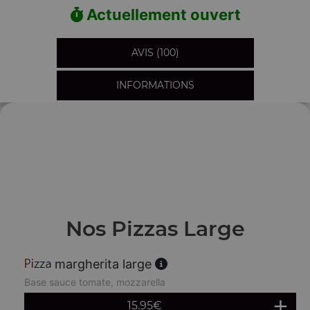
Actuellement ouvert
AVIS (100)
INFORMATIONS
Nos Pizzas Large
margherita large
Base sauce tomate, mozzarella
15.95
€