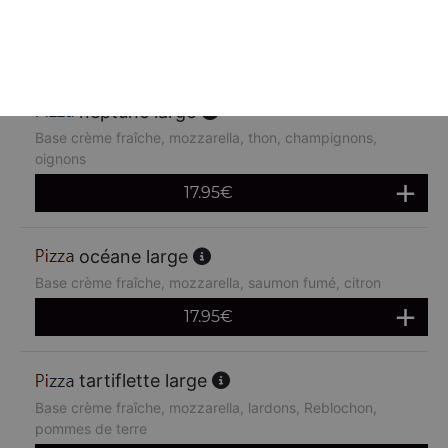
chèvre
17.95
€
neptune large
Base crème fraîche, mozzarella, thon, champignons,
oignons
17.95
€
océane large
Base crème fraîche, mozzarella, saumon fumé, citron
17.95
€
tartiflette large
Base crème fraîche, mozzarella, lardons, Reblochon,
pommes de terre