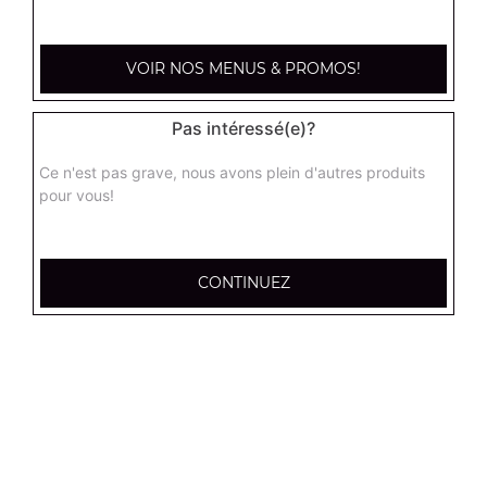
kebab large
Base sauce tomate, mozzarella, viande kébab, tomate
fraîches, oignons
VOIR NOS MENUS & PROMOS!
17.95
€
Pas intéressé(e)?
hannibale large
Ce n'est pas grave, nous avons plein d'autres produits
Base sauce tomate, boeuf, jambon, poulet, merguez
pour vous!
17.95
€
CONTINUEZ
supreme sucuk large
Base sauce tomate, oignons, poivrons, champignons,
maïs, double sucuk
17.95
€
capri large
Base crème fraîche, mozzarella, poulet, pommes de terre,