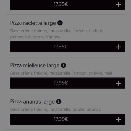
17.95
€
raclette large
Base crème fraîche, mozzarella, lardons, raclette,
pommes de terre, oignons
17.95
€
mielleuse large
Base crème fraîche, mozzarella, jambon, chèvre, miel
17.95
€
ananas large
Base crème fraîche, mozzarella, poulet, ananas
17.95
€