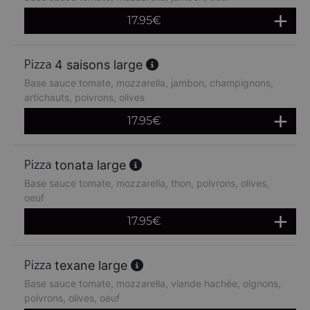
17.95
€
4 saisons large
Base sauce tomate, mozzarella, jambon, champignons,
artichauts, poivrons, olives
17.95
€
tonata large
Base sauce tomate, mozzarella, thon, poivrons, olives,
oeuf
17.95
€
texane large
Base sauce tomate, mozzarella, viande hachée, oignons,
poivrons, olives, oeuf