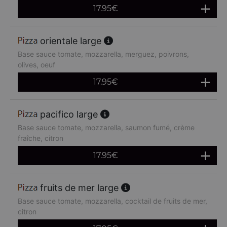
17.95
€
orientale large
Base sauce tomate, mozzarella, merguez, poivrons,
olives, oeuf
17.95
€
pacifico large
Base sauce tomate, mozzarella, saumon fumé, crème
fraîche, citron
17.95
€
fruits de mer large
Base sauce tomate, mozzarella, cocktail de fruits de mer,
citron