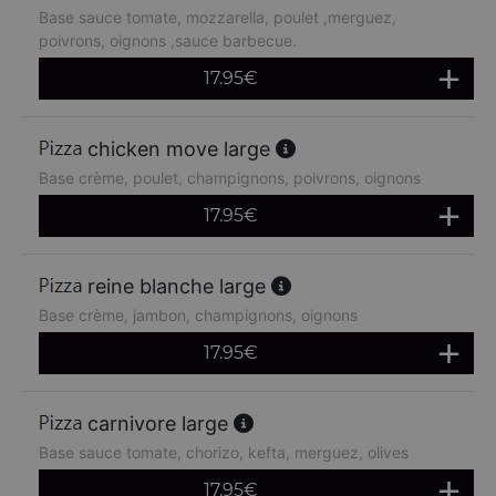
Base sauce tomate, mozzarella, poulet ,merguez,
poivrons, oignons ,sauce barbecue.
17.95
€
chicken move large
Base crème, poulet, champignons, poivrons, oignons
17.95
€
reine blanche large
Base crème, jambon, champignons, oignons
17.95
€
carnivore large
Base sauce tomate, chorizo, kefta, merguez, olives
17.95
€