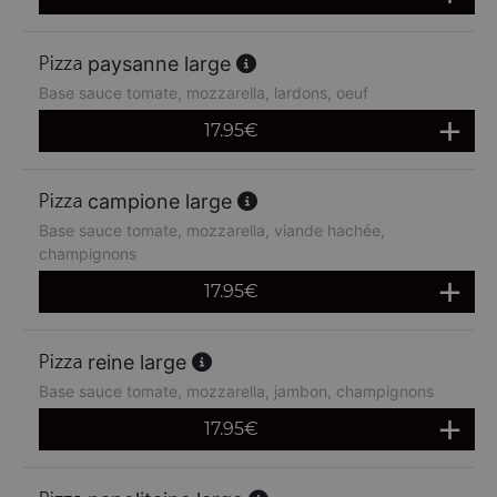
paysanne large
Base sauce tomate, mozzarella, lardons, oeuf
17.95
€
campione large
Base sauce tomate, mozzarella, viande hachée,
champignons
17.95
€
reine large
Base sauce tomate, mozzarella, jambon, champignons
17.95
€