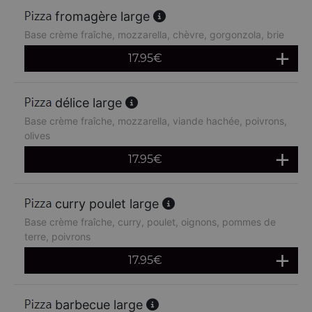
fromagère large
Base crème fraîche, mozzarella, chèvre, gorgonzola, brie
17.95
€
délice large
Base crème fraîche, mozzarella, viande hachée, poivrons,
olives
17.95
€
curry poulet large
Base crème fraîche, curry, poulet, oignons, pommes de
terre, poivrons
17.95
€
barbecue large