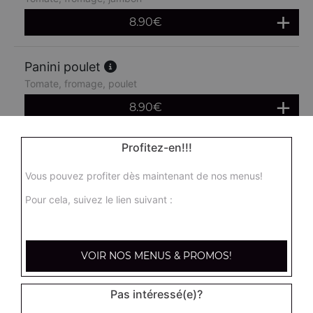
8.90
€
Panini poulet
Tomate, fromage, poulet
8.90
€
Profitez-en!!!
Panini chèvre miel
Crème fraîche, chèvre, miel
Vous pouvez profiter dès maintenant de nos menus!
8.90
€
Pour cela, suivez le lien suivant :
Panini merguez
Tomates fraîches, fromage, merguez
VOIR NOS MENUS & PROMOS!
8.90
€
Pas intéressé(e)?