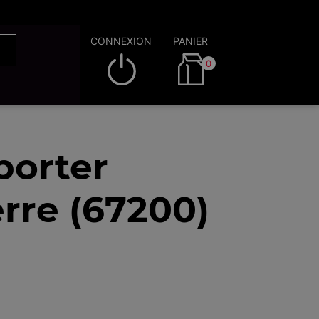
CONNEXION
PANIER
0
porter
rre (67200)