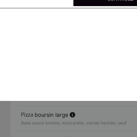
mexicaine large
Base sauce tomate, mozzarella, viande hachée, merguez,
4 fromages large
Base sauce tomate, mozzarella, chèvre, gorgonzola, brie
parisienne large
Base sauce tomate, mozzarella, poulet, viande hachée, 
4 jambons large
Base sauce tomate, mozzarella, jambon, lardons, chorizo
boursin large
Base sauce tomate, mozzarella, viande hachée, oeuf