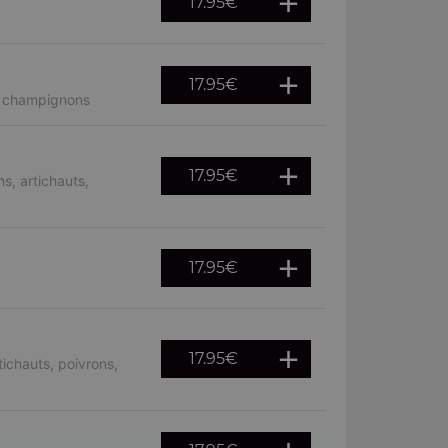
17.95
€
17.95
€
, champignons
17.95
€
s, artichauts,
17.95
€
17.95
€
ichauts, poivrons,