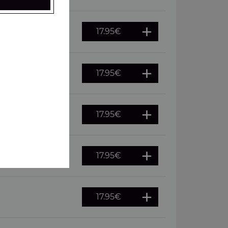
17.95
€
 oeuf
17.95
€
17.95
€
merguez
17.95
€
, pepperoni
17.95
€