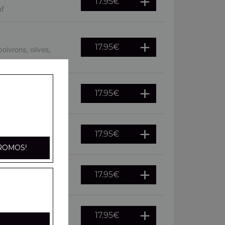
17.95
€
uf
17.95
€
oivrons, olives,
17.95
€
, oeuf
17.95
€
he, citron
ROMOS!
17.95
€
citron
17.95
€
fraîches