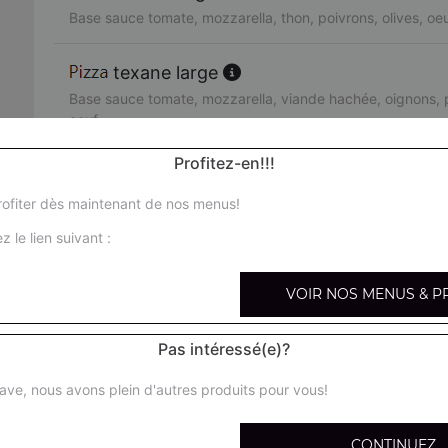
Base sauce tomate, mozzarella, thon, poivrons, olives, oe
texane large
Base sauce tomate, mozzarella, viande hachée, oignons, p
oeuf
Profitez-en!!!
orientale large
Base sauce tomate, mozzarella, merguez, poivrons, olives
ofiter dès maintenant de nos menus!
z le lien suivant :
pacifico large
Base sauce tomate, mozzarella, saumon fumé, crème fraîc
VOIR NOS MENUS & P
fruits de mer large
Pas intéressé(e)?
Base sauce tomate, mozzarella, cocktail de fruits de mer, 
ave, nous avons plein d'autres produits pour vous!
arménienne large
Base sauce tomate, mozzarella, pepperoni, feta, tomates 
CONTINUEZ