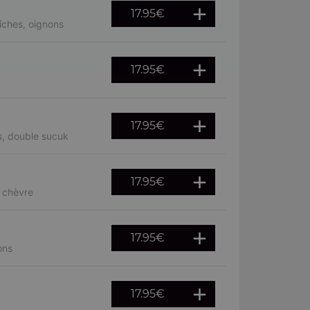
17.95
€
îches, oignons
17.95
€
17.95
€
s, double sucuk
17.95
€
, chèvre
17.95
€
ons
17.95
€