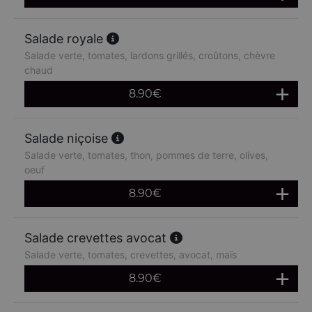
Salade royale
Salade verte, tomates, lardons grillés, croûtons, chèvre
chaud
8.90
€
Salade niçoise
Salade verte, tomates, thon, pommes de terre, olives,
oeuf
8.90
€
Salade crevettes avocat
Salade verte, tomates, crevettes, avocat, maïs
8.90
€