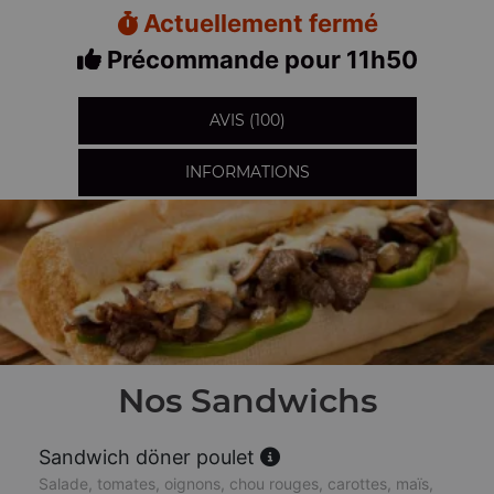
Actuellement fermé
Précommande pour 11h50
AVIS (100)
INFORMATIONS
Nos Sandwichs
Sandwich döner poulet
Salade, tomates, oignons, chou rouges, carottes, maïs,