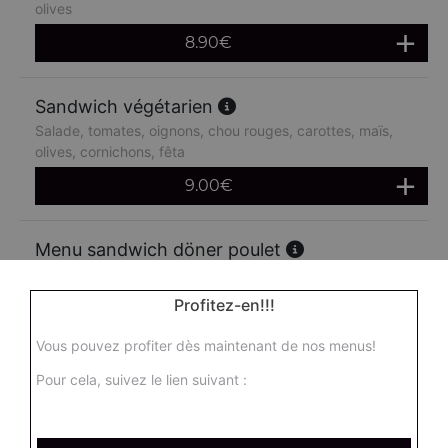
olives
8.90
€
Sandwich végétarien
Salade, tomates, oignons, chou rouges, carottes, maïs,
olives, cornichons, fêta
9.00
€
Menu sandwich döner poulet
Salade, tomates, oignons, chou rouges, carottes, maïs,
olives + frites + 1 boisson 33 cl
Profitez-en!!!
14.90
€
Vous pouvez profiter dès maintenant de nos menus!
Pour cela, suivez le lien suivant :
Menu sandwich doner boeuf
Salade, tomates, oignons, chou rouges, carottes, maïs,
olives + frites + 1 boisson 33 cl