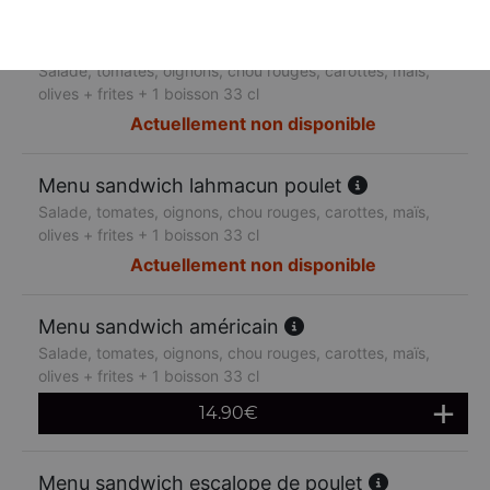
Menu sandwich lahmacun boeuf
Salade, tomates, oignons, chou rouges, carottes, maïs,
olives + frites + 1 boisson 33 cl
Actuellement non disponible
Menu sandwich lahmacun poulet
Salade, tomates, oignons, chou rouges, carottes, maïs,
olives + frites + 1 boisson 33 cl
Actuellement non disponible
Menu sandwich américain
Salade, tomates, oignons, chou rouges, carottes, maïs,
olives + frites + 1 boisson 33 cl
14.90
€
Menu sandwich escalope de poulet