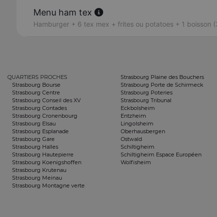
Menu ham tex
Hamburger + 6 tex mex + frites ou potatoes + 1 boisson (
QUARTIERS PROCHES
Strasbourg Plaine des Bouchers
Strasbourg Bourse
Strasbourg Porte de Schirmeck
Strasbourg Centre
Strasbourg Poteries
Strasbourg Conseil des XV
Strasbourg Tribunal
Strasbourg Contades
Eckbolsheim
Strasbourg Cronenbourg
Entzheim
Strasbourg Elsau
Lingolsheim
Strasbourg Esplanade
Oberhausbergen
Strasbourg Gare
Ostwald
Strasbourg Halles
Schiltigheim
Strasbourg Hautepierre
Schiltigheim Espace Européen
Strasbourg Koenigshoffen
Wolfisheim
Strasbourg Krutenau
Strasbourg Meinau
Strasbourg Montagne verte