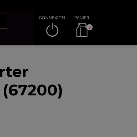
CONNEXION
PANIER
0
rter
 (67200)