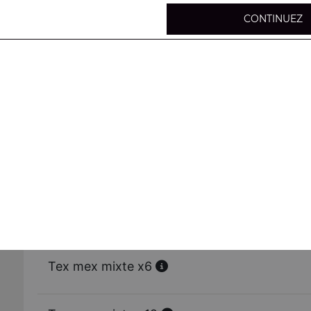
CONTINUEZ
Brochettes de poulet x6
Brochettes de poulet x12
Croustillant de poulet x6
Croustillant de poulet x12
Tex mex mixte x6