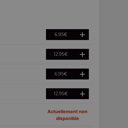
6.95
€
12.95
€
6.95
€
12.95
€
Actuellement non
disponible