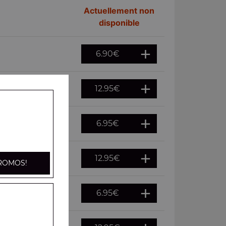
Actuellement non
disponible
6.90
€
12.95
€
6.95
€
12.95
€
ROMOS!
6.95
€