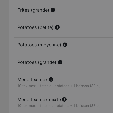
Frites (grande)
Potatoes (petite)
Potatoes (moyenne)
Potatoes (grande)
Menu tex mex
10 tex mex + frites ou potatoes + 1 boisson (33 cl)
Menu tex mex mixte
10 tex mex + frites ou potatoes + 1 boisson (33 cl)