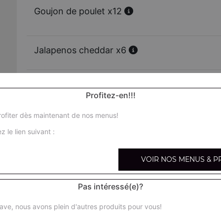
Goujon de poulet x12
Jalapenos cheddar x6
Jalapenos cheddar x12
Profitez-en!!!
ofiter dès maintenant de nos menus!
Chicken wings x6
z le lien suivant :
Chicken wings x12
VOIR NOS MENUS & P
Nuggets x6
Pas intéressé(e)?
ave, nous avons plein d'autres produits pour vous!
Nuggets x12