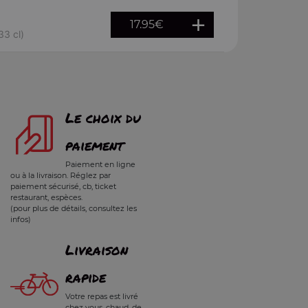
17.95
€
33 cl)
Le choix du
paiement
Paiement en ligne
ou à la livraison. Réglez par
paiement sécurisé, cb, ticket
restaurant, espèces.
(pour plus de détails, consultez les
infos)
Livraison
rapide
Votre repas est livré
chez vous, chaud, de