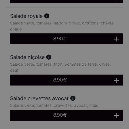
Salade royale
Salade verte, tomates, lardons grillés, croûtons, chèvre
chaud
8.90
€
Salade niçoise
Salade verte, tomates, thon, pommes de terre, olives,
oeuf
8.90
€
Salade crevettes avocat
Salade verte, tomates, crevettes, avocat, maïs
8.90
€