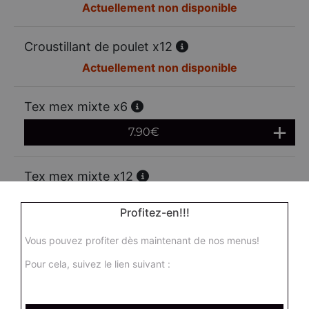
Actuellement non disponible
Croustillant de poulet x12
Actuellement non disponible
Tex mex mixte x6
7.90
€
Tex mex mixte x12
13.00
€
Profitez-en!!!
Vous pouvez profiter dès maintenant de nos menus!
Mozzarella sticks x6
Pour cela, suivez le lien suivant :
6.95
€