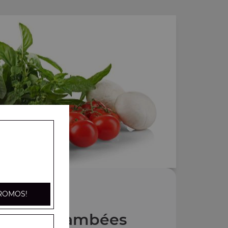
ROMOS!
 Tartes flambées