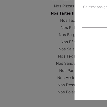
Nos Pizzas Large
Ce n'est pas gr
Nos Tartes flambées
Nos Tacos
Nos Pides
Nos Burgers
Nos Pâtes
Nos Salades
Nos Tex Mex
Nos Sandwichs
Nos Paninis
Nos Assiettes
Nos Desserts
Nos Boissons