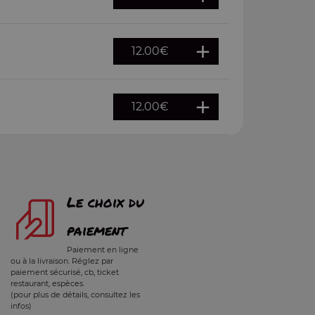
12.00
€
12.00
€
Le choix du
paiement
Paiement en ligne
ou à la livraison. Réglez par
paiement sécurisé, cb, ticket
restaurant, espèces.
(pour plus de détails, consultez les
infos)