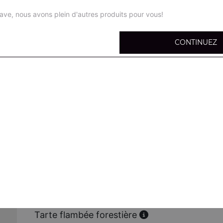
ave, nous avons plein d'autres produits pour vous!
CONTINUEZ
Tarte flambée nature
Fromage, oignons, champignons frais
Tarte flambée gratinée
Fromage, oignons, lardons
Tarte flambée viande hachée
Fromage, oignons, viande hachée
Tarte flambée poulet
Fromage, oignons, poulet
Tarte flambée forestière