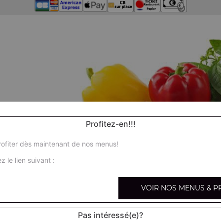
Profitez-en!!!
ofiter dès maintenant de nos menus!
z le lien suivant :
VOIR NOS MENUS & P
Nos
Pas intéressé(e)?