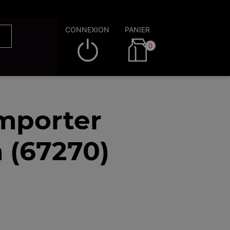
CONNEXION
PANIER
0
emporter
 (67270)