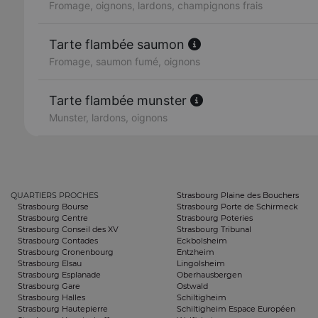
Fromage, oignons, lardons, champignons frais
Tarte flambée saumon
Fromage, saumon fumé, oignons
Tarte flambée munster
Munster, lardons, oignons
QUARTIERS PROCHES
Strasbourg Plaine des Bouchers
Strasbourg Bourse
Strasbourg Porte de Schirmeck
Strasbourg Centre
Strasbourg Poteries
Strasbourg Conseil des XV
Strasbourg Tribunal
Strasbourg Contades
Eckbolsheim
Strasbourg Cronenbourg
Entzheim
Strasbourg Elsau
Lingolsheim
Strasbourg Esplanade
Oberhausbergen
Strasbourg Gare
Ostwald
Strasbourg Halles
Schiltigheim
Strasbourg Hautepierre
Schiltigheim Espace Européen