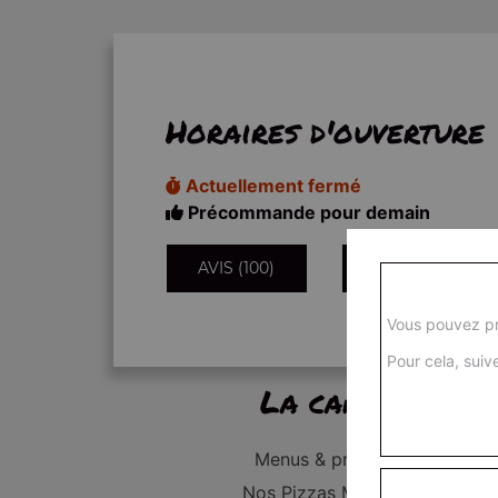
Horaires d'ouverture
Actuellement fermé
Précommande pour demain
AVIS (100)
INFORMATIONS
Vous pouvez pr
Pour cela, suive
La carte
Menus & promos
Nos Pizzas Médium