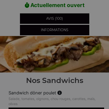
Actuellement ouvert
AVIS (100)
INFORMATIONS
Nos Sandwichs
Sandwich döner poulet
Salade, tomates, oignons, chou rouges, carottes, maïs,
olives