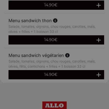
14.90
€
Menu sandwich thon
Salade, tomates, oignons, chou rouges, carottes, maïs,
olives + frites + 1 boisson 33 cl
14.90
€
Menu sandwich végétarien
Salade, tomates, oignons, chou rouges, carottes, maïs,
olives, fêta, cornichons + frites + 1 boisson 33 cl
14.90
€