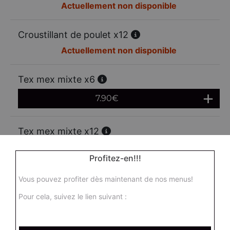
Actuellement non disponible
Croustillant de poulet x12
Actuellement non disponible
Tex mex mixte x6
7.90
€
Tex mex mixte x12
13.00
€
Profitez-en!!!
Vous pouvez profiter dès maintenant de nos menus!
Mozzarella sticks x6
Pour cela, suivez le lien suivant :
6.95
€