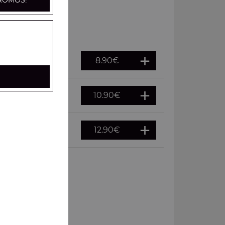
ROMOS!
8.90
€
10.90
€
12.90
€