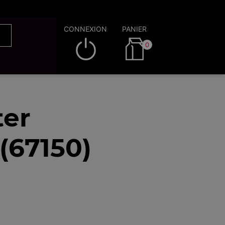
CONNEXION
PANIER
0
ter
(67150)