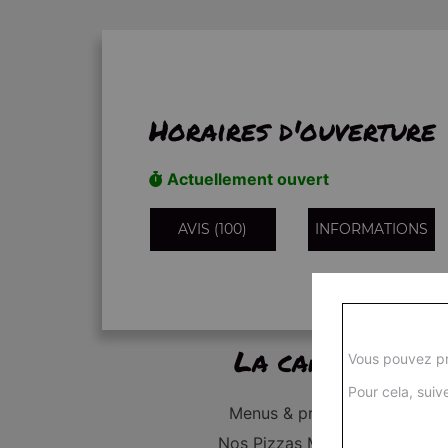
Horaires d'ouverture
Actuellement ouvert
AVIS (100)
INFORMATIONS
La carte
Vous pouvez pr
Pour cela, suive
Menus & promos
Nos Pizzas Médium