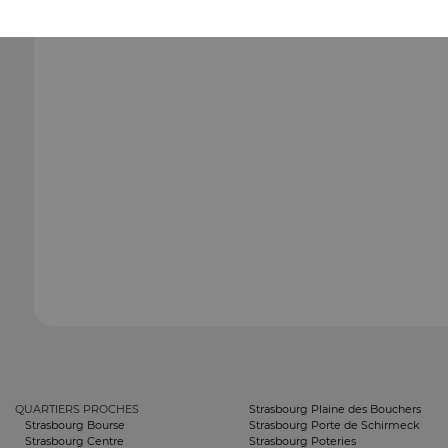
QUARTIERS PROCHES
Strasbourg Plaine des Bouchers
Strasbourg Bourse
Strasbourg Porte de Schirmeck
Strasbourg Centre
Strasbourg Poteries