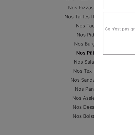
Nos Pizzas Large
Nos Tartes flambées
Nos Tacos
Ce n'est pas gr
Nos Pides
Nos Burgers
Nos Pâtes
Nos Salades
Nos Tex Mex
Nos Sandwichs
Nos Paninis
Nos Assiettes
Nos Desserts
Nos Boissons