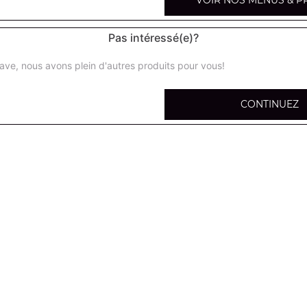
VOIR NOS MENUS & P
Pas intéressé(e)?
ave, nous avons plein d'autres produits pour vous!
Petite portion de pâtes
CONTINUEZ
Moyenne portion de pâtes
Grande portion de pâtes