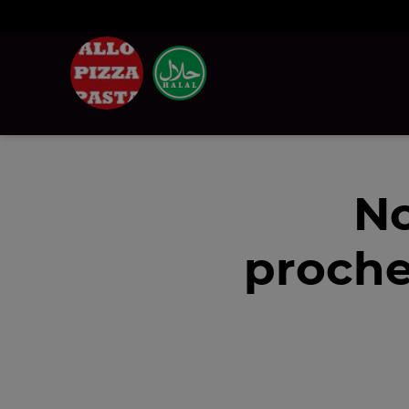
No
proche