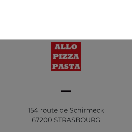
Donut
Actuellement non disponible
154 route de Schirmeck
67200 STRASBOURG