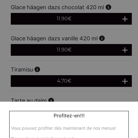
Glace häagen dazs chocolat 420 ml
11.90
€
Glace häagen dazs vanille 420 ml
11.90
€
Tiramisu
4.70
€
Tarte au daim
3.90
€
Profitez-en!!!
Vous pouvez profiter dès maintenant de nos menus!
Muffin vanille aux pépites de chocolat