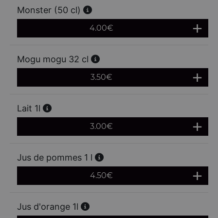
Monster (50 cl)
4.00
€
Mogu mogu 32 cl
3.50
€
Lait 1l
3.00
€
Jus de pommes 1 l
4.50
€
Jus d'orange 1l