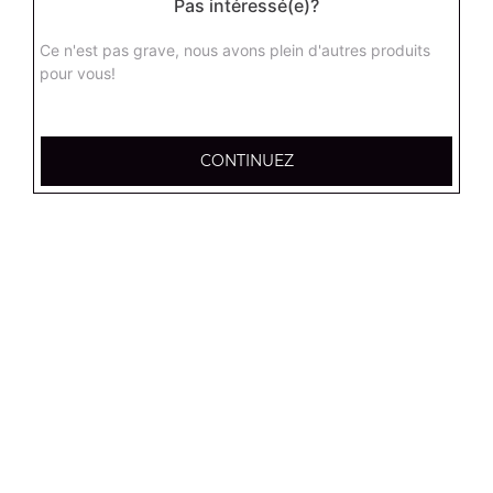
Pas intéressé(e)?
Sprite 1.25 l
Ce n'est pas grave, nous avons plein d'autres produits
pour vous!
4.50
€
Ice tea pêche (1.5 l)
CONTINUEZ
4.50
€
Coca cola 2 l
Actuellement non disponible
Oasis (2 l)
5.50
€
Eau minérale (50 cl)