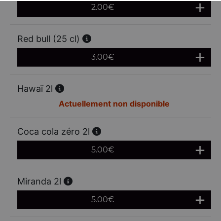
2.00
€
Red bull (25 cl)
3.00
€
Hawaï 2l
Actuellement non disponible
Coca cola zéro 2l
5.00
€
Miranda 2l
5.00
€