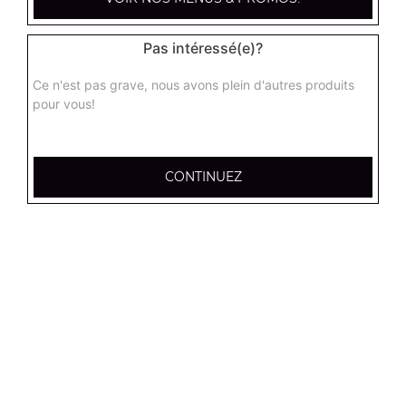
12.95
€
Pas intéressé(e)?
Tenders x6
Ce n'est pas grave, nous avons plein d'autres produits
7.00
€
pour vous!
Tenders x12
CONTINUEZ
13.00
€
Frites (petite)
3.50
€
Frites (moyenne)
4.50
€