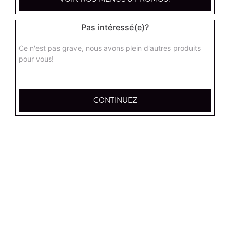
12.95
€
Pas intéressé(e)?
Tenders x6
Ce n'est pas grave, nous avons plein d'autres produits
7.00
€
pour vous!
Tenders x12
CONTINUEZ
13.00
€
Frites (petite)
3.50
€
Frites (moyenne)
4.50
€