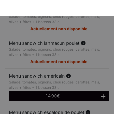
Menu sandwich lahmacun boeuf
Salade, tomates, oignons, chou rouges, carottes, maïs,
olives + frites + 1 boisson 33 cl
Actuellement non disponible
Menu sandwich lahmacun poulet
Salade, tomates, oignons, chou rouges, carottes, maïs,
olives + frites + 1 boisson 33 cl
Actuellement non disponible
Menu sandwich américain
Salade, tomates, oignons, chou rouges, carottes, maïs,
olives + frites + 1 boisson 33 cl
14.90
€
Menu sandwich escalope de poulet