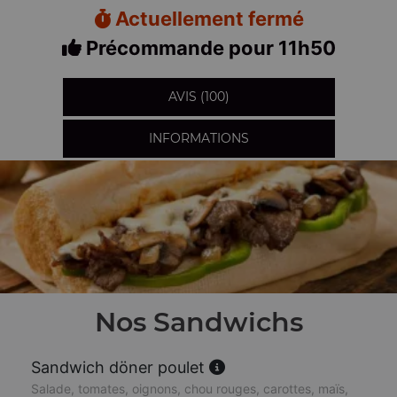
Actuellement fermé
Précommande pour 11h50
AVIS (100)
INFORMATIONS
Nos Sandwichs
Sandwich döner poulet
Salade, tomates, oignons, chou rouges, carottes, maïs,