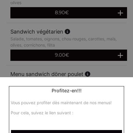
olives
8.90
€
Sandwich végétarien
Salade, tomates, oignons, chou rouges, carottes, maïs,
olives, cornichons, fêta
9.00
€
Menu sandwich döner poulet
Salade, tomates, oignons, chou rouges, carottes, maïs,
olives + frites + 1 boisson 33 cl
Profitez-en!!!
14.90
€
Vous pouvez profiter dès maintenant de nos menus!
Pour cela, suivez le lien suivant :
Menu sandwich doner boeuf
Salade, tomates, oignons, chou rouges, carottes, maïs,
olives + frites + 1 boisson 33 cl