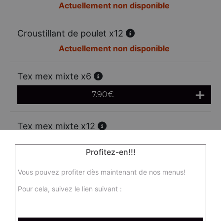
Actuellement non disponible
Croustillant de poulet x12
Actuellement non disponible
Tex mex mixte x6
7.90
€
Tex mex mixte x12
13.00
€
Profitez-en!!!
Vous pouvez profiter dès maintenant de nos menus!
Mozzarella sticks x6
Pour cela, suivez le lien suivant :
6.95
€