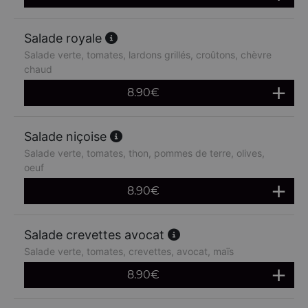
Salade royale
Salade verte, tomates, lardons grillés, croûtons, chèvre
chaud
8.90
€
Salade niçoise
Salade verte, tomates, thon, pommes de terre, olives,
oeuf
8.90
€
Salade crevettes avocat
Salade verte, tomates, crevettes, avocat, maïs
8.90
€