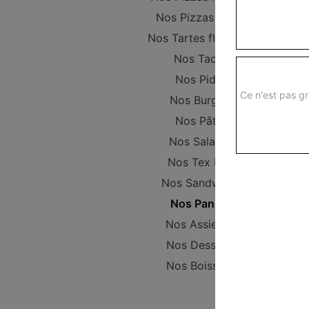
Nos Pizzas Large
Nos Tartes flambées
Nos Tacos
Nos Pides
Ce n'est pas gr
Nos Burgers
Nos Pâtes
Nos Salades
Nos Tex Mex
Nos Sandwichs
Nos Paninis
Nos Assiettes
Nos Desserts
Nos Boissons