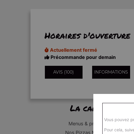
Horaires d'ouverture
Actuellement fermé
Précommande pour demain
AVIS (100)
INFORMATIONS
La carte
Vous pouvez pr
Menus & promos
Pour cela, suive
Nos Pizzas Médium