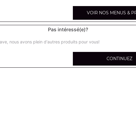
VOIR NOS MENUS & P
Pas intéressé(e)?
Panini viande hachée
ave, nous avons plein d'autres produits pour vous!
Tomate, fromage, viande hachée
Panini saumon fumé
CONTINUEZ
Tomate, fromage, saumon fumé
Panini thon
Tomate, fromage, thon
Panini 4 fromages
Tomate, fromage, 4 fromages
Panini jambon