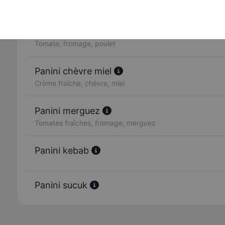
Tomate, fromage, jambon
Panini poulet
Tomate, fromage, poulet
Panini chèvre miel
Crème fraîche, chèvre, miel
Panini merguez
Tomates fraîches, fromage, merguez
Panini kebab
Panini sucuk