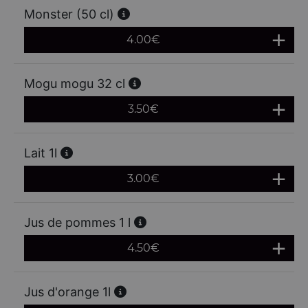
Monster (50 cl)
4.00
€
Mogu mogu 32 cl
3.50
€
Lait 1l
3.00
€
Jus de pommes 1 l
4.50
€
Jus d'orange 1l