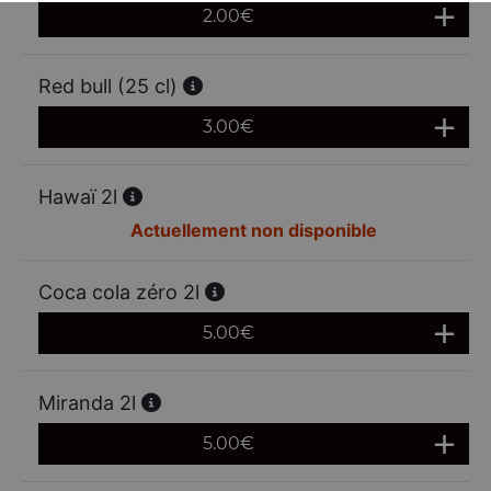
2.00
€
Red bull (25 cl)
3.00
€
Hawaï 2l
Actuellement non disponible
Coca cola zéro 2l
5.00
€
Miranda 2l
5.00
€