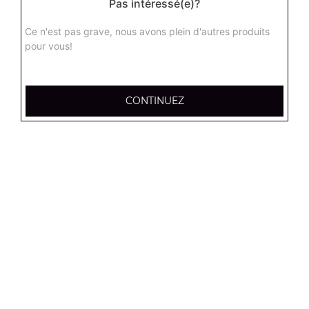
Pas intéressé(e)?
Sprite 1.25 l
Ce n'est pas grave, nous avons plein d'autres produits
pour vous!
4.50
€
Ice tea pêche (1.5 l)
CONTINUEZ
4.50
€
Coca cola 2 l
Actuellement non disponible
Oasis (2 l)
5.50
€
Eau minérale (50 cl)