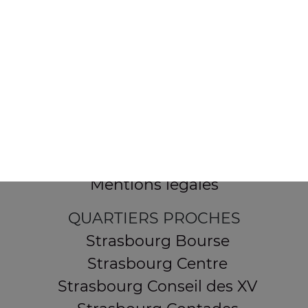
154 route de Schirmeck
67200 STRASBOURG
Mentions légales
QUARTIERS PROCHES
Strasbourg Bourse
Strasbourg Centre
Strasbourg Conseil des XV