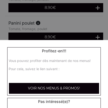
8.90
€
Panini poulet
Tomate, fromage, poulet
8.90
€
Profitez-en!!!
Panini chèvre miel
Crème fraîche, chèvre, miel
Vous pouvez profiter dès maintenant de nos menus!
8.90
€
Pour cela, suivez le lien suivant :
Panini merguez
Tomates fraîches, fromage, merguez
VOIR NOS MENUS & PROMOS!
8.90
€
Pas intéressé(e)?