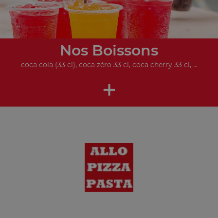
Nos Boissons
coca cola (33 cl), coca zéro 33 cl, coca cherry 33 cl, ...
+