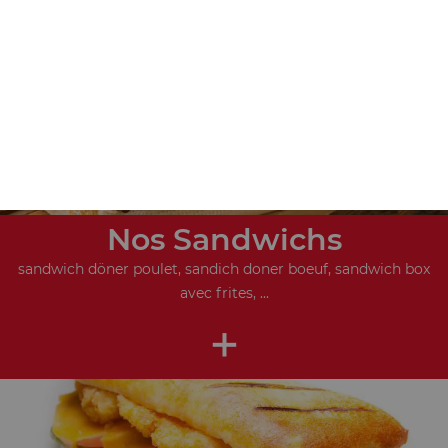
+
Nos Sandwichs
sandwich döner poulet, sandich doner boeuf, sandwich box
avec frites, ...
+