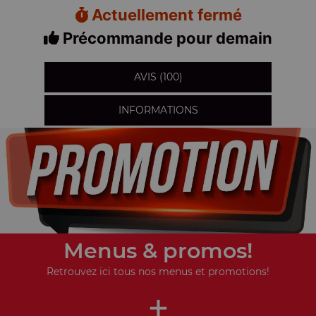
Actuellement fermé
Précommande pour demain
AVIS (100)
INFORMATIONS
Menus & promos!
Retrouvez ici tous nos menus et promotions!
+