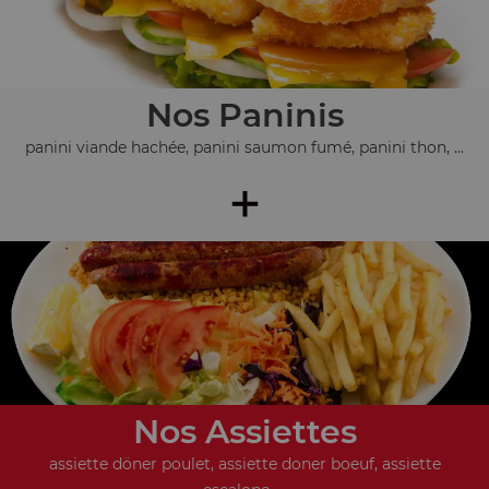
Nos Paninis
panini viande hachée, panini saumon fumé, panini thon, ...
+
Nos Assiettes
assiette döner poulet, assiette doner boeuf, assiette