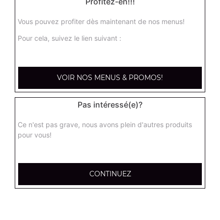
Profitez-en!!!
Vous pouvez profiter dès maintenant de nos menus!
Nos Salades
Pour cela, suivez le lien suivant :
salade du chef, salade royale, salade niçoise, ...
+
VOIR NOS MENUS & PROMOS!
Pas intéressé(e)?
Ce n'est pas grave, nous avons plein d'autres produits
pour vous!
CONTINUEZ
Nos Tex Mex
beignets de calamar x6, beignets de calamar x12, bouchées
de camembert x6, ...