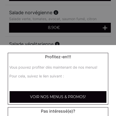
Salade norvégienne
Salade verte, tomates, avocat, saumon fumé, citron
8.90
€
Salade végétarienne
Salade verte, tomates, cornichons, artichauts, maïs,
avocat, concombre
Profitez-en!!!
8.90
€
Vous pouvez profiter dès maintenant de nos menus!
Pour cela, suivez le lien suivant :
Salade féta
Salade verte, tomates, oignons, poivrons, féta
8.90
€
VOIR NOS MENUS & PROMOS!
Pas intéressé(e)?
Salade mozza