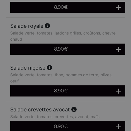
8.90
€
Salade royale
Salade verte, tomates, lardons grillés, croûtons, chèvre
chaud
8.90
€
Salade niçoise
Salade verte, tomates, thon, pommes de terre, olives,
oeuf
8.90
€
Salade crevettes avocat
Salade verte, tomates, crevettes, avocat, maïs
8.90
€