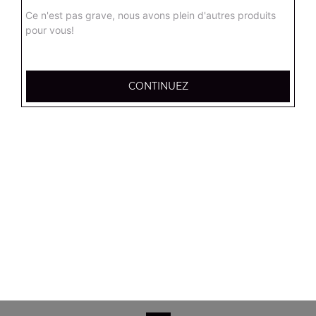
Salade verte, tomates, mozzarella, olives noires
Ce n'est pas grave, nous avons plein d'autres produits
pour vous!
8.90
€
Salade campagnarde
CONTINUEZ
Salade verte, tomates, poulet, emmental, croûtons
8.90
€