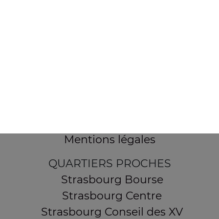
154 route de Schirmeck
67200 STRASBOURG
Mentions légales
QUARTIERS PROCHES
Strasbourg Bourse
Strasbourg Centre
Strasbourg Conseil des XV