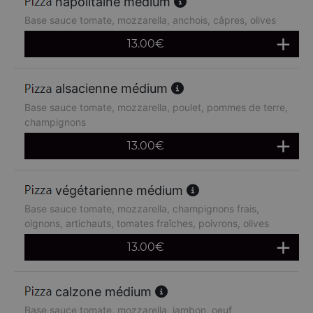
napolitaine médium
Base sauce tomate, mozzarella, anchois, câpres, olives
13.00
€
alsacienne médium
Base sauce tomate, mozzarella, poulet, pommes de terre,
champignons
13.00
€
végétarienne médium
Base sauce tomate, mozzarella, champignons frais,
oignons, artichauts, tomates fraîches, poivrons, olives
13.00
€
calzone médium
Base sauce tomate, mozzarella, jambon, oeuf