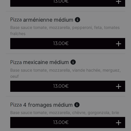
13.00
€
arménienne médium
Base sauce tomate, mozzarella, pepperoni, feta, tomates
fraîches
13.00
€
mexicaine médium
Base sauce tomate, mozzarella, viande hachée, merguez,
oeuf
13.00
€
4 fromages médium
Base sauce tomate, mozzarella, chèvre, gorgonzola, brie
13.00
€