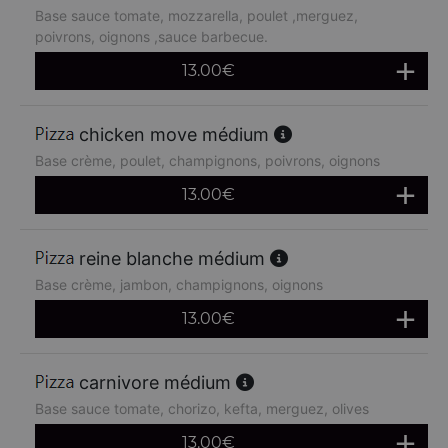
Base sauce tomate, mozzarella, poulet ,merguez,
poivrons, oignons ,sauce barbecue.
13.00
€
chicken move médium
Base crème, poulet, champignons, poivrons, oignons
13.00
€
reine blanche médium
Base crème, jambon, champignons, oignons
13.00
€
carnivore médium
Base sauce tomate, chorizo, kefta, merguez, olives
13.00
€