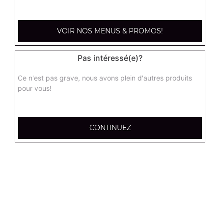
kebab médium
Base sauce tomate, mozzarella, viande kébab, tomate
fraîches, oignons
VOIR NOS MENUS & PROMOS!
13.00
€
Pas intéressé(e)?
hannibale médium
Ce n'est pas grave, nous avons plein d'autres produits
Base sauce tomate, boeuf, jambon, poulet, merguez
pour vous!
13.00
€
CONTINUEZ
supreme sucuk médium
Base sauce tomate, oignons, poivrons, champignons,
maïs, double sucuk
13.00
€
capri médium
Base crème fraîche, mozzarella, poulet, pommes de terre,