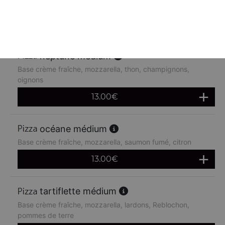
chèvre
13.00
€
neptune médium
Base crème fraîche, mozzarella, thon, champignons,
oignons
13.00
€
océane médium
Base crème fraîche, mozzarella, saumon fumé, citron
13.00
€
tartiflette médium
Base crème fraîche, mozzarella, lardons, Reblochon,
pommes de terre