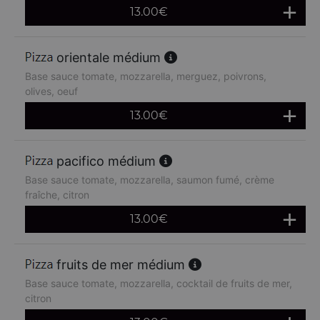
13.00
€
orientale médium
Base sauce tomate, mozzarella, merguez, poivrons,
olives, oeuf
13.00
€
pacifico médium
Base sauce tomate, mozzarella, saumon fumé, crème
fraîche, citron
13.00
€
fruits de mer médium
Base sauce tomate, mozzarella, cocktail de fruits de mer,
citron