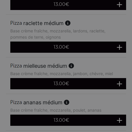
13.00
€
raclette médium
Base crème fraîche, mozzarella, lardons, raclette,
pommes de terre, oignons
13.00
€
mielleuse médium
Base crème fraîche, mozzarella, jambon, chèvre, miel
13.00
€
ananas médium
Base crème fraîche, mozzarella, poulet, ananas
13.00
€