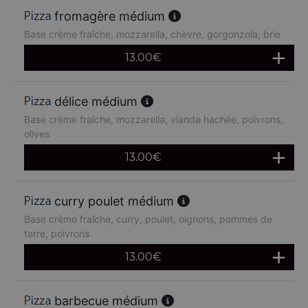
fromagère médium
Base crème fraîche, mozzarella, chèvre, gorgonzola, brie
13.00
€
délice médium
Base crème fraîche, mozzarella, viande hachée, poivrons,
olives
13.00
€
curry poulet médium
Base crème fraîche, curry, poulet, oignons, pommes de
terre, poivrons
13.00
€
barbecue médium