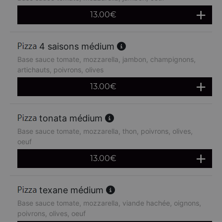
13.00
€
4 saisons médium
Base sauce tomate, mozzarella, jambon, champignons,
artichauts, poivrons, olives
13.00
€
tonata médium
Base sauce tomate, mozzarella, thon, poivrons, olives,
oeuf
13.00
€
texane médium
Base sauce tomate, mozzarella, viande hachée, oignons,
poivrons, olives, oeuf