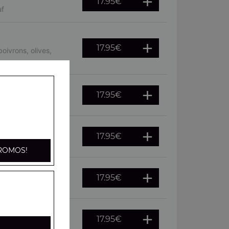
17.95
€
uf
17.95
€
oivrons, olives,
17.95
€
, oeuf
17.95
€
he, citron
ROMOS!
17.95
€
citron
17.95
€
fraîches