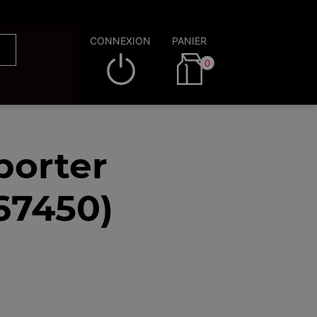
CONNEXION
PANIER
0
porter
67450)