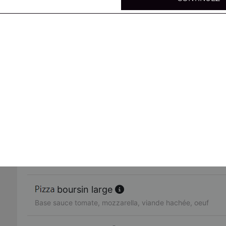
mexicaine large
Base sauce tomate, mozzarella, viande hachée, merguez,
4 fromages large
Base sauce tomate, mozzarella, chèvre, gorgonzola, brie
parisienne large
Base sauce tomate, mozzarella, poulet, viande hachée, 
4 jambons large
Base sauce tomate, mozzarella, jambon, lardons, chorizo
boursin large
Base sauce tomate, mozzarella, viande hachée, oeuf