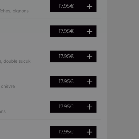
17.95
€
îches, oignons
17.95
€
17.95
€
s, double sucuk
17.95
€
, chèvre
17.95
€
ons
17.95
€