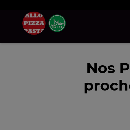
Nos P
proch