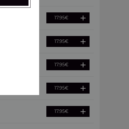
17.95
€
 oeuf
17.95
€
17.95
€
merguez
17.95
€
, pepperoni
17.95
€