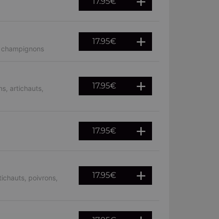
17.95
€
17.95
€
, champignons
17.95
€
s, artichauts,
17.95
€
17.95
€
ichauts, poivrons,