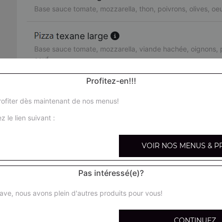
Base sauce tomate, mozzarella, thon, poivrons, olives, oe
texane large
Base sauce tomate, mozzarella, viande hachée, oignons, p
oeuf
Profitez-en!!!
orientale large
Base sauce tomate, mozzarella, merguez, poivrons, olives
ofiter dès maintenant de nos menus!
z le lien suivant :
pacifico large
Base sauce tomate, mozzarella, saumon fumé, crème fraîc
VOIR NOS MENUS & P
fruits de mer large
Pas intéressé(e)?
Base sauce tomate, mozzarella, cocktail de fruits de mer, 
ave, nous avons plein d'autres produits pour vous!
arménienne large
Base sauce tomate, mozzarella, pepperoni, feta, tomates 
CONTINUEZ