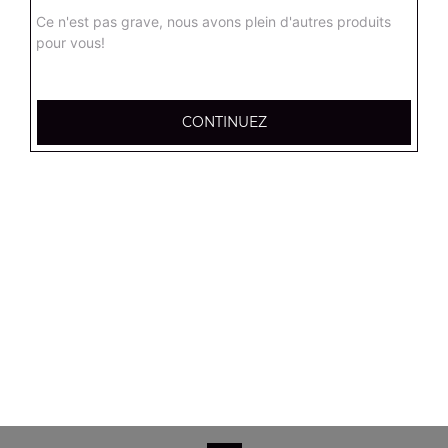
Salade verte, tomates, mozzarella, olives noires
Ce n'est pas grave, nous avons plein d'autres produits
pour vous!
8.90
€
Salade campagnarde
CONTINUEZ
Salade verte, tomates, poulet, emmental, croûtons
8.90
€