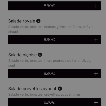
8.90
€
Salade royale
Salade verte, tomates, lardons grillés, croûtons, chèvre
chaud
8.90
€
Salade niçoise
Salade verte, tomates, thon, pommes de terre, olives,
oeuf
8.90
€
Salade crevettes avocat
Salade verte, tomates, crevettes, avocat, maïs
8.90
€