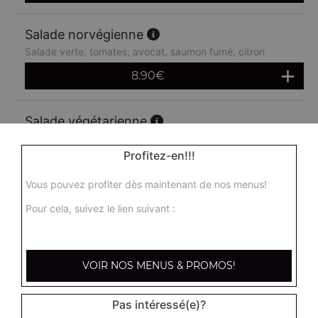
Salade norvégienne
Salade verte, tomates, avocat, saumon fumé, citron
8.90
€
Salade végétarienne
Salade verte, tomates, cornichons, artichauts, maïs,
avocat, concombre
Profitez-en!!!
8.90
€
Vous pouvez profiter dès maintenant de nos menus!
Pour cela, suivez le lien suivant :
Salade féta
Salade verte, tomates, oignons, poivrons, féta
8.90
€
VOIR NOS MENUS & PROMOS!
Pas intéressé(e)?
Salade mozza