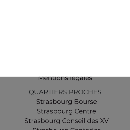
154 route de Schirmeck
67200 STRASBOURG
Mentions légales
QUARTIERS PROCHES
Strasbourg Bourse
Strasbourg Centre
Strasbourg Conseil des XV