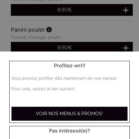
8.90
€
Panini poulet
Tomate, fromage, poulet
8.90
€
Profitez-en!!!
Panini chèvre miel
Crème fraîche, chèvre, miel
Vous pouvez profiter dès maintenant de nos menus!
8.90
€
Pour cela, suivez le lien suivant :
Panini merguez
Tomates fraîches, fromage, merguez
VOIR NOS MENUS & PROMOS!
8.90
€
Pas intéressé(e)?