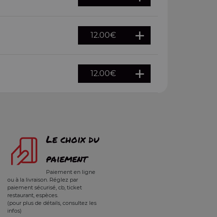
12.00
€
12.00
€
Le choix du
paiement
Paiement en ligne
ou à la livraison. Réglez par
paiement sécurisé, cb, ticket
restaurant, espèces.
(pour plus de détails, consultez les
infos)