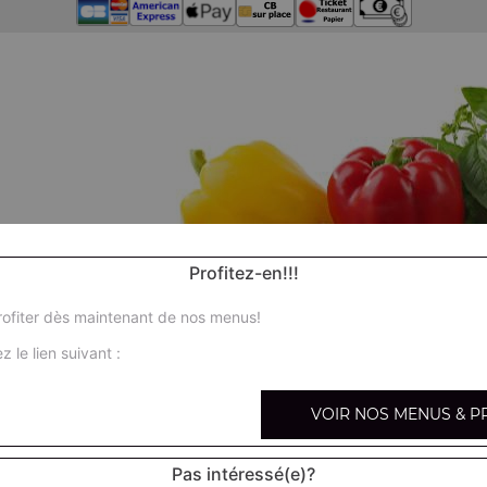
Profitez-en!!!
ofiter dès maintenant de nos menus!
z le lien suivant :
VOIR NOS MENUS & P
Nos
Pas intéressé(e)?