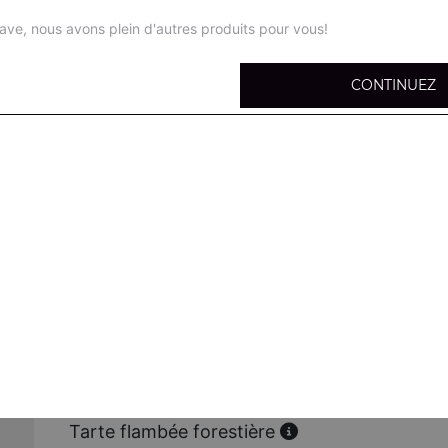
ave, nous avons plein d'autres produits pour vous!
CONTINUEZ
Tarte flambée nature
Fromage, oignons, champignons frais
Tarte flambée gratinée
Fromage, oignons, lardons
Tarte flambée viande hachée
Fromage, oignons, viande hachée
Tarte flambée poulet
Fromage, oignons, poulet
Tarte flambée forestière