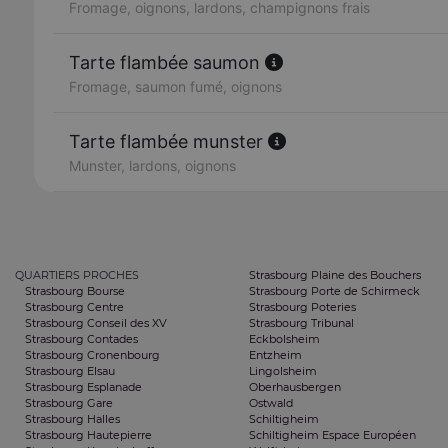
Fromage, oignons, lardons, champignons frais
Tarte flambée saumon
Fromage, saumon fumé, oignons
Tarte flambée munster
Munster, lardons, oignons
QUARTIERS PROCHES
Strasbourg Plaine des Bouchers
Strasbourg Bourse
Strasbourg Porte de Schirmeck
Strasbourg Centre
Strasbourg Poteries
Strasbourg Conseil des XV
Strasbourg Tribunal
Strasbourg Contades
Eckbolsheim
Strasbourg Cronenbourg
Entzheim
Strasbourg Elsau
Lingolsheim
Strasbourg Esplanade
Oberhausbergen
Strasbourg Gare
Ostwald
Strasbourg Halles
Schiltigheim
Strasbourg Hautepierre
Schiltigheim Espace Européen