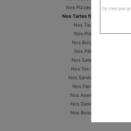
Nos Pizzas Large
Ce n'est pas gr
Nos Tartes flambées
Nos Tacos
Nos Pides
Nos Burgers
Nos Pâtes
Nos Salades
Nos Tex Mex
Nos Sandwichs
Nos Paninis
Nos Assiettes
Nos Desserts
Nos Boissons