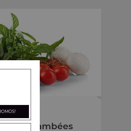
ROMOS!
 Tartes flambées