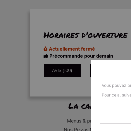
Horaires d'ouverture
Actuellement fermé
Précommande pour demain
AVIS (100)
INFORMATIONS
Vous pouvez pr
Pour cela, suive
La carte
Menus & promos
Nos Pizzas Médium