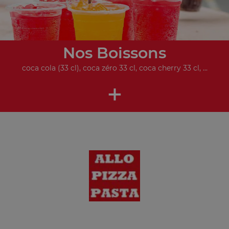
Nos Boissons
coca cola (33 cl), coca zéro 33 cl, coca cherry 33 cl, ...
+