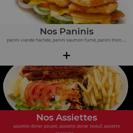
Nos Paninis
panini viande hachée, panini saumon fumé, panini thon, ...
+
Nos Assiettes
assiette döner poulet, assiette doner boeuf, assiette