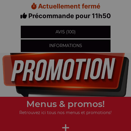
Actuellement fermé
Précommande pour 11h50
AVIS (100)
INFORMATIONS
Menus & promos!
Retrouvez ici tous nos menus et promotions!
+