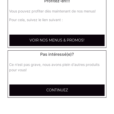
Profitez-en!!!
Vous pouvez profiter dès maintenant de nos menus!
Nos Salades
Pour cela, suivez le lien suivant :
salade du chef, salade royale, salade niçoise, ...
+
VOIR NOS MENUS & PROMOS!
Pas intéressé(e)?
Ce n'est pas grave, nous avons plein d'autres produits
pour vous!
CONTINUEZ
Nos Tex Mex
beignets de calamar x6, beignets de calamar x12, bouchées
de camembert x6, ...