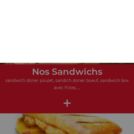
+
Nos Sandwichs
sandwich döner poulet, sandich doner boeuf, sandwich box
avec frites, ...
+