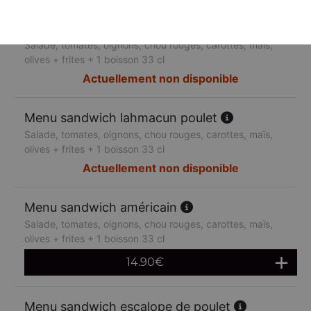
Menu sandwich lahmacun boeuf
Salade, tomates, oignons, chou rouges, carottes, maïs,
olives + frites + 1 boisson 33 cl
Actuellement non disponible
Menu sandwich lahmacun poulet
Salade, tomates, oignons, chou rouges, carottes, maïs,
olives + frites + 1 boisson 33 cl
Actuellement non disponible
Menu sandwich américain
Salade, tomates, oignons, chou rouges, carottes, maïs,
olives + frites + 1 boisson 33 cl
14.90
€
Menu sandwich escalope de poulet