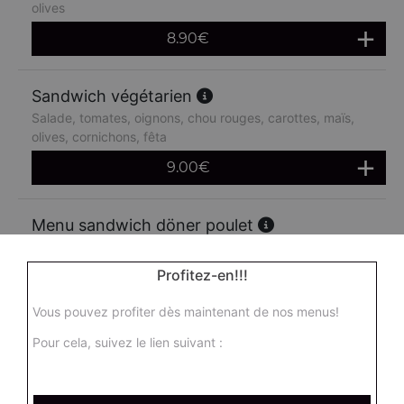
olives
8.90
€
Sandwich végétarien
Salade, tomates, oignons, chou rouges, carottes, maïs,
olives, cornichons, fêta
9.00
€
Menu sandwich döner poulet
Salade, tomates, oignons, chou rouges, carottes, maïs,
olives + frites + 1 boisson 33 cl
Profitez-en!!!
14.90
€
Vous pouvez profiter dès maintenant de nos menus!
Pour cela, suivez le lien suivant :
Menu sandwich doner boeuf
Salade, tomates, oignons, chou rouges, carottes, maïs,
olives + frites + 1 boisson 33 cl