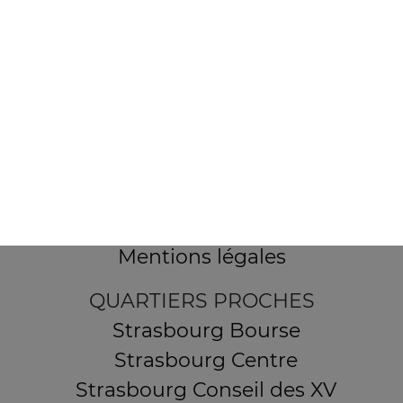
154 route de Schirmeck
67200 STRASBOURG
Mentions légales
QUARTIERS PROCHES
Strasbourg Bourse
Strasbourg Centre
Strasbourg Conseil des XV