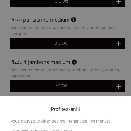
13.00
€
parisienne médium
Base sauce tomate, mozzarella, poulet, viande hachée,
merguez
13.00
€
4 jambons médium
Base sauce tomate, mozzarella, jambon, lardons, chorizo,
pepperoni
13.00
€
boursin médium
Profitez-en!!!
Base sauce tomate, mozzarella, viande hachée, oeuf
Vous pouvez profiter dès maintenant de nos menus!
13.00
€
Pour cela, suivez le lien suivant :