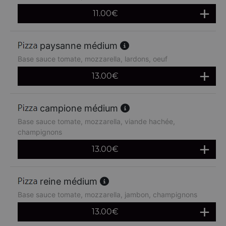
11.00
€
paysanne médium
Base sauce tomate, mozzarella, lardons, oeuf
13.00
€
campione médium
Base sauce tomate, mozzarella, viande hachée,
champignons
13.00
€
reine médium
Base sauce tomate, mozzarella, jambon, champignons
13.00
€