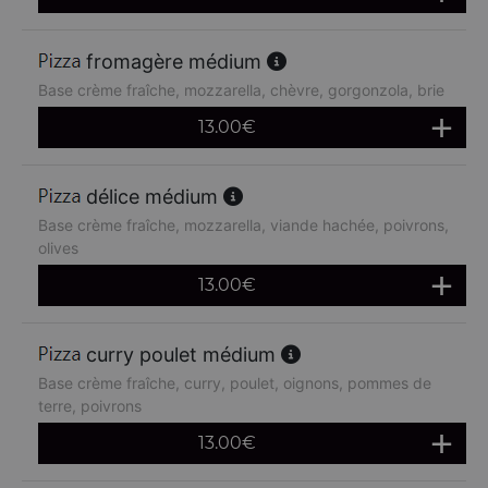
fromagère médium
Base crème fraîche, mozzarella, chèvre, gorgonzola, brie
13.00
€
délice médium
Base crème fraîche, mozzarella, viande hachée, poivrons,
olives
13.00
€
curry poulet médium
Base crème fraîche, curry, poulet, oignons, pommes de
terre, poivrons
13.00
€