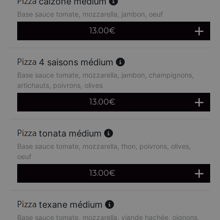
calzone médium
Base sauce tomate, mozzarella, jambon, oeuf
13.00
€
4 saisons médium
Base sauce tomate, mozzarella, jambon, champignons,
artichauts, poivrons, olives
13.00
€
tonata médium
Base sauce tomate, mozzarella, thon, poivrons, olives,
oeuf
13.00
€
texane médium
Base sauce tomate, mozzarella, viande hachée, oignons,