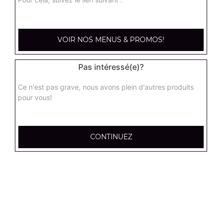
kebab médium
Base sauce tomate, mozzarella, viande kébab, tomate
VOIR NOS MENUS & PROMOS!
fraîches, oignons
13.00
€
Pas intéressé(e)?
Ce n'est pas grave, nous avons plein d'autres produits
hannibale médium
pour vous!
Base sauce tomate, boeuf, jambon, poulet, merguez
13.00
€
CONTINUEZ
supreme sucuk médium
Base sauce tomate, oignons, poivrons, champignons,
maïs, double sucuk
13.00
€
capri médium