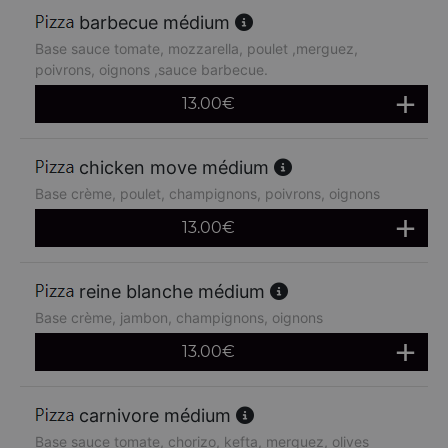
barbecue médium
Base sauce tomate, mozzarella, poulet ,merguez,
poivrons, oignons ,sauce barbecue.
13.00
€
chicken move médium
Base crème, poulet, champignons, poivrons, oignons
13.00
€
reine blanche médium
Base crème, jambon, champignons, oignons
13.00
€
carnivore médium
Base sauce tomate, chorizo, kefta, merguez, olives