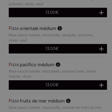
poivrons, olives, oeuf
13.00
€
orientale médium
Base sauce tomate, mozzarella, merguez, poivrons,
olives, oeuf
13.00
€
pacifico médium
Base sauce tomate, mozzarella, saumon fumé, crème
fraîche, citron
13.00
€
fruits de mer médium
Base sauce tomate, mozzarella, cocktail de fruits de mer,