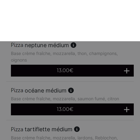
Base crème fraîche, mozzarella, poulet, pommes de terre,
chèvre
13.00
€
neptune médium
Base crème fraîche, mozzarella, thon, champignons,
oignons
13.00
€
océane médium
Base crème fraîche, mozzarella, saumon fumé, citron
13.00
€
tartiflette médium
Base crème fraîche, mozzarella, lardons, Reblochon,