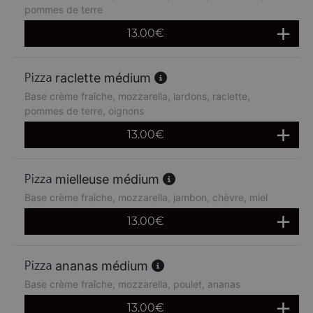
pommes de terre
13.00
€
raclette médium
Base crème fraîche, mozzarella, lardons, raclette,
pommes de terre, oignons
13.00
€
mielleuse médium
Base crème fraîche, mozzarella, jambon, chèvre, miel
13.00
€
ananas médium
Base crème fraîche, mozzarella, poulet, ananas
13.00
€