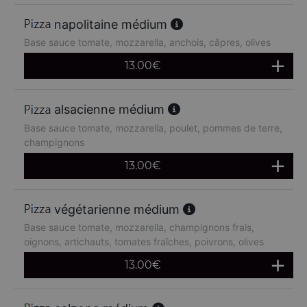
napolitaine médium
Base sauce tomate, mozzarella, anchois, câpres, olives
13.00
€
alsacienne médium
Base sauce tomate, mozzarella, poulet, pommes de terre,
champignons
13.00
€
végétarienne médium
Base sauce tomate, mozzarella, champignons frais,
oignons, artichauts, tomates fraîches, poivrons, olives
13.00
€