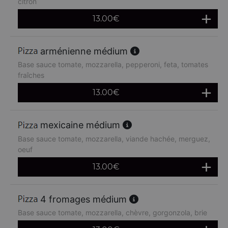
citron
13.00
€
arménienne médium
Base sauce tomate, mozzarella, pepperoni, feta, tomates
fraîches
13.00
€
mexicaine médium
Base sauce tomate, mozzarella, viande hachée, merguez,
oeuf
13.00
€
4 fromages médium
Base sauce tomate, mozzarella, chèvre, gorgonzola, brie