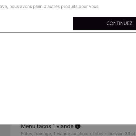
ave, nous avons plein d'autres produits pour vous!
CONTINUEZ
Tacos 1 viande
Salade, tomates, oignons, chou rouges, carottes, maïs, oliv
l'intérieur, fromage
Tacos 2 viandes
Salade, tomates, oignons, chou rouges, carottes, maïs, oliv
l'intérieur, fromage
Tacos 3 viandes
Salade, tomates, oignons, chou rouges, carottes, maïs, oliv
l'intérieur, fromage
Menu tacos 1 viande
Frites, fromage, 1 viande au choix + frites + boisson 33 cl