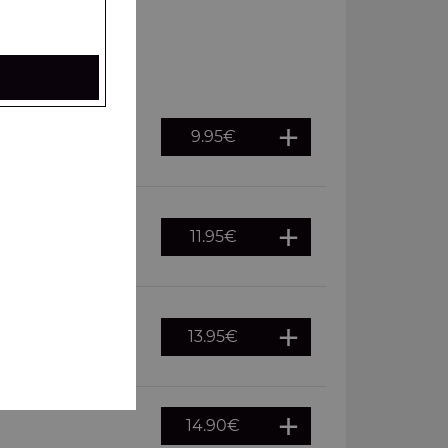
9.95
€
es, frites à
11.95
€
es, frites à
13.95
€
es, frites à
14.90
€