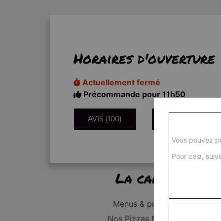
Horaires d'ouverture
Actuellement fermé
Précommande pour 11h50
AVIS (100)
INFORMATIONS
Vous pouvez pr
Pour cela, suive
La carte
Menus & promos
Nos Pizzas Médium