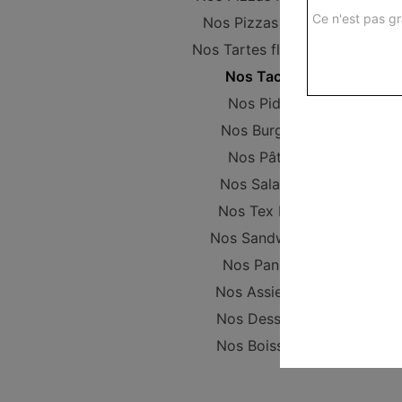
Ce n'est pas gr
Nos Pizzas Large
Nos Tartes flambées
Nos Tacos
Nos Pides
Nos Burgers
Nos Pâtes
Nos Salades
Nos Tex Mex
Nos Sandwichs
Nos Paninis
Nos Assiettes
Nos Desserts
Nos Boissons