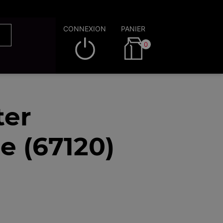
CONNEXION
PANIER
0
ter
e (67120)