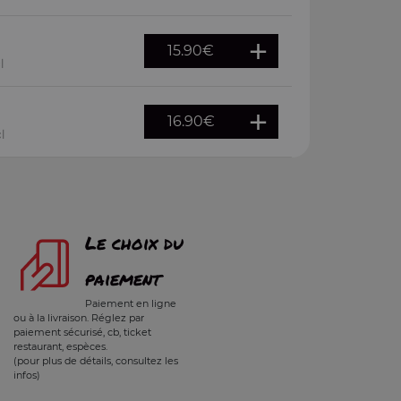
15.90
€
l
16.90
€
l
Le choix du
paiement
Paiement en ligne
ou à la livraison. Réglez par
paiement sécurisé, cb, ticket
restaurant, espèces.
(pour plus de détails, consultez les
infos)