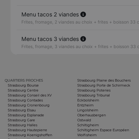
Menu tacos 2 viandes
Frites, fromage, 2 viandes au choix + frites + boisson 33 c
Menu tacos 3 viandes
Frites, fromage, 3 viandes au choix + frites + boisson 33 c
QUARTIERS PROCHES
Strasbourg Plaine des Bouchers
Strasbourg Bourse
Strasbourg Porte de Schirmeck
Strasbourg Centre
Strasbourg Poteries
Strasbourg Conseil des XV
Strasbourg Tribunal
Strasbourg Contades
Eckbolsheim
Strasbourg Cronenbourg
Entzheim
Strasbourg Elsau
Lingolsheim
Strasbourg Esplanade
Oberhausbergen
Strasbourg Gare
Ostwald
Strasbourg Halles
Schiltigheim
Strasbourg Hautepierre
Schiltigheim Espace Européen
Strasbourg Koenigshoffen
Wolfisheim