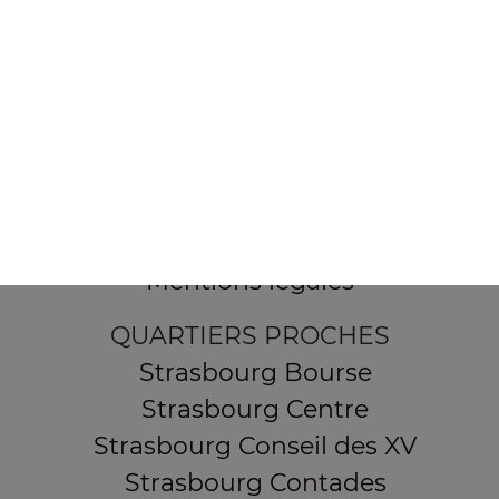
154 route de Schirmeck
67200 STRASBOURG
Mentions légales
QUARTIERS PROCHES
Strasbourg Bourse
Strasbourg Centre
Strasbourg Conseil des XV
Strasbourg Contades