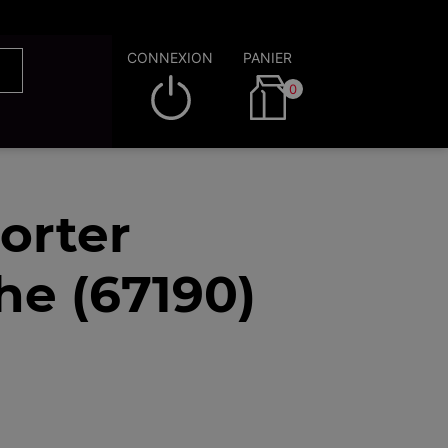
CONNEXION
PANIER
0
orter
he (67190)