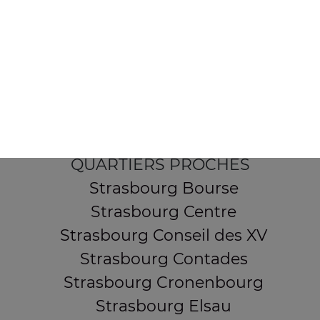
154 route de Schirmeck
67200 STRASBOURG
Mentions légales
QUARTIERS PROCHES
Strasbourg Bourse
Strasbourg Centre
Strasbourg Conseil des XV
Strasbourg Contades
Strasbourg Cronenbourg
Strasbourg Elsau