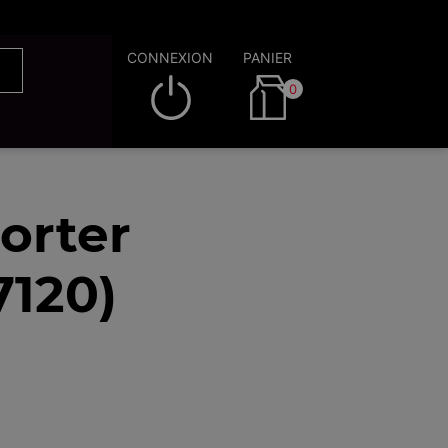
CONNEXION
PANIER
0
orter
7120)