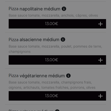
napolitaine médium
Base sauce tomate, mozzarella, anchois, câpres, olives
13.00
€
alsacienne médium
Base sauce tomate, mozzarella, poulet, pommes de terre,
champignons
13.00
€
végétarienne médium
Base sauce tomate, mozzarella, champignons frais,
oignons, artichauts, tomates fraîches, poivrons, olives
13.00
€