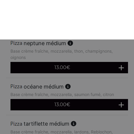
Base crème fraîche, mozzarella, poulet, pommes de terre,
chèvre
13.00
€
neptune médium
Base crème fraîche, mozzarella, thon, champignons,
oignons
13.00
€
océane médium
Base crème fraîche, mozzarella, saumon fumé, citron
13.00
€
tartiflette médium
Base crème fraîche, mozzarella, lardons, Reblochon,