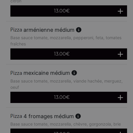
citron
13.00
€
arménienne médium
Base sauce tomate, mozzarella, pepperoni, feta, tomates
fraîches
13.00
€
mexicaine médium
Base sauce tomate, mozzarella, viande hachée, merguez,
oeuf
13.00
€
4 fromages médium
Base sauce tomate, mozzarella, chèvre, gorgonzola, brie