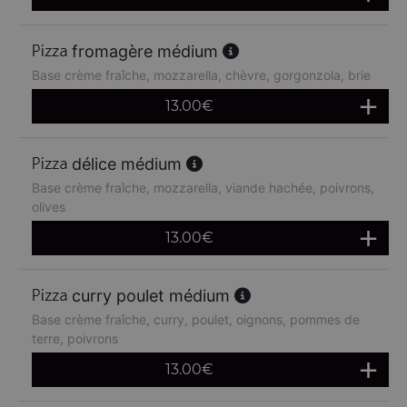
fromagère médium
Base crème fraîche, mozzarella, chèvre, gorgonzola, brie
13.00
€
délice médium
Base crème fraîche, mozzarella, viande hachée, poivrons,
olives
13.00
€
curry poulet médium
Base crème fraîche, curry, poulet, oignons, pommes de
terre, poivrons
13.00
€