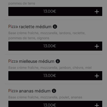
pommes de terre
13.00
€
raclette médium
Base crème fraîche, mozzarella, lardons, raclette,
pommes de terre, oignons
13.00
€
mielleuse médium
Base crème fraîche, mozzarella, jambon, chèvre, miel
13.00
€
ananas médium
Base crème fraîche, mozzarella, poulet, ananas
13.00
€