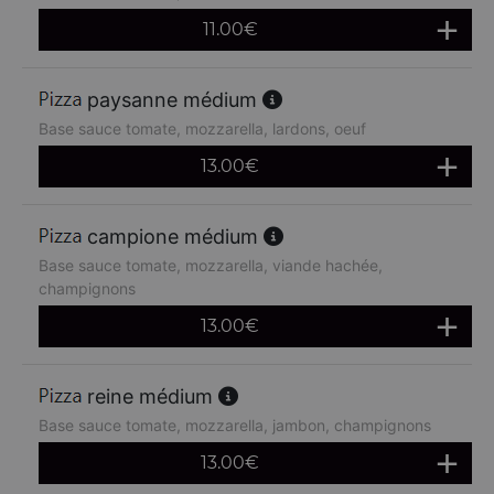
11.00
€
paysanne médium
Base sauce tomate, mozzarella, lardons, oeuf
13.00
€
campione médium
Base sauce tomate, mozzarella, viande hachée,
champignons
13.00
€
reine médium
Base sauce tomate, mozzarella, jambon, champignons
13.00
€