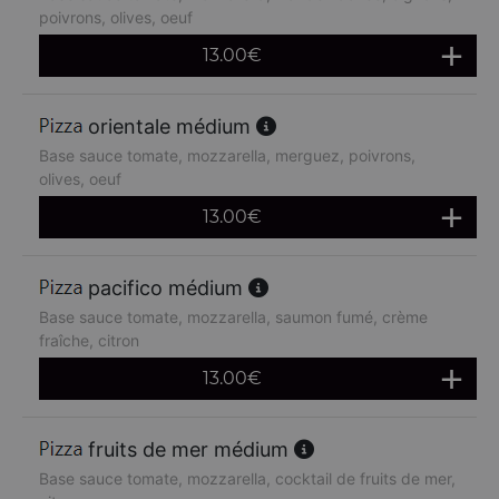
poivrons, olives, oeuf
13.00
€
orientale médium
Base sauce tomate, mozzarella, merguez, poivrons,
olives, oeuf
13.00
€
pacifico médium
Base sauce tomate, mozzarella, saumon fumé, crème
fraîche, citron
13.00
€
fruits de mer médium
Base sauce tomate, mozzarella, cocktail de fruits de mer,