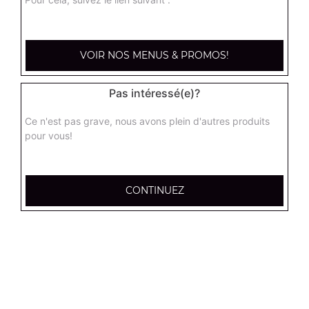
kebab médium
Base sauce tomate, mozzarella, viande kébab, tomate
VOIR NOS MENUS & PROMOS!
fraîches, oignons
13.00
€
Pas intéressé(e)?
Ce n'est pas grave, nous avons plein d'autres produits
hannibale médium
pour vous!
Base sauce tomate, boeuf, jambon, poulet, merguez
13.00
€
CONTINUEZ
supreme sucuk médium
Base sauce tomate, oignons, poivrons, champignons,
maïs, double sucuk
13.00
€
capri médium