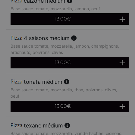
calzone médium
Base sauce tomate, mozzarella, jambon, oeuf
13.00
€
4 saisons médium
Base sauce tomate, mozzarella, jambon, champignons,
artichauts, poivrons, olives
13.00
€
tonata médium
Base sauce tomate, mozzarella, thon, poivrons, olives,
oeuf
13.00
€
texane médium
Base sauce tomate, mozzarella, viande hachée, oignons,