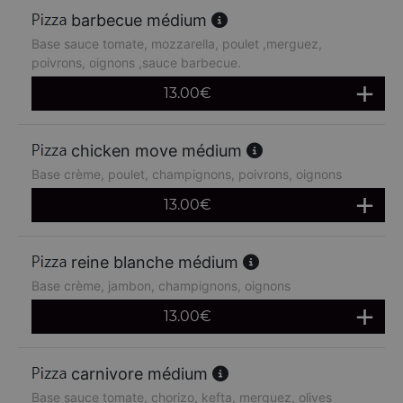
barbecue médium
Base sauce tomate, mozzarella, poulet ,merguez,
poivrons, oignons ,sauce barbecue.
13.00
€
chicken move médium
Base crème, poulet, champignons, poivrons, oignons
13.00
€
reine blanche médium
Base crème, jambon, champignons, oignons
13.00
€
carnivore médium
Base sauce tomate, chorizo, kefta, merguez, olives