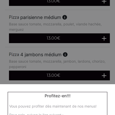
13.00
€
parisienne médium
Base sauce tomate, mozzarella, poulet, viande hachée,
merguez
13.00
€
4 jambons médium
Base sauce tomate, mozzarella, jambon, lardons, chorizo,
pepperoni
13.00
€
boursin médium
Profitez-en!!!
Base sauce tomate, mozzarella, viande hachée, oeuf
Vous pouvez profiter dès maintenant de nos menus!
13.00
€
Pour cela, suivez le lien suivant :