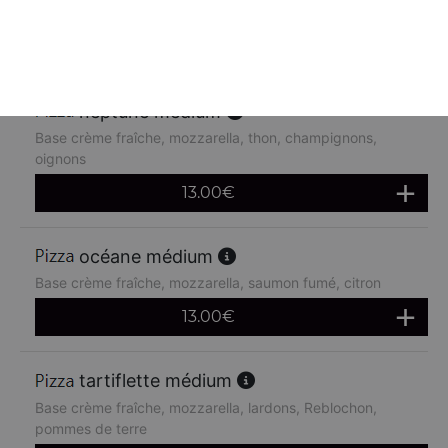
chèvre
13.00
€
neptune médium
Base crème fraîche, mozzarella, thon, champignons,
oignons
13.00
€
océane médium
Base crème fraîche, mozzarella, saumon fumé, citron
13.00
€
tartiflette médium
Base crème fraîche, mozzarella, lardons, Reblochon,
pommes de terre