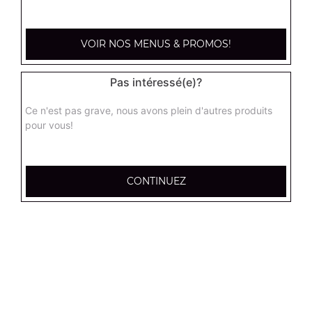
kebab médium
Base sauce tomate, mozzarella, viande kébab, tomate
fraîches, oignons
VOIR NOS MENUS & PROMOS!
13.00
€
Pas intéressé(e)?
hannibale médium
Ce n'est pas grave, nous avons plein d'autres produits
Base sauce tomate, boeuf, jambon, poulet, merguez
pour vous!
13.00
€
CONTINUEZ
supreme sucuk médium
Base sauce tomate, oignons, poivrons, champignons,
maïs, double sucuk
13.00
€
capri médium
Base crème fraîche, mozzarella, poulet, pommes de terre,