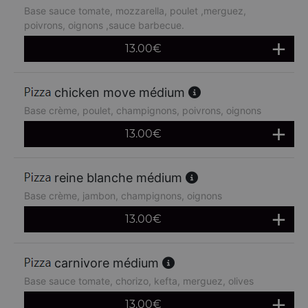
Base sauce tomate, mozzarella, poulet ,merguez,
poivrons, oignons ,sauce barbecue.
13.00
€
chicken move médium
Base crème, poulet, champignons, poivrons, oignons
13.00
€
reine blanche médium
Base crème, jambon, champignons, oignons
13.00
€
carnivore médium
Base sauce tomate, chorizo, kefta, merguez, olives
13.00
€