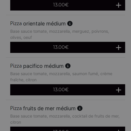
13.00
€
orientale médium
Base sauce tomate, mozzarella, merguez, poivrons,
olives, oeuf
13.00
€
pacifico médium
Base sauce tomate, mozzarella, saumon fumé, crème
fraîche, citron
13.00
€
fruits de mer médium
Base sauce tomate, mozzarella, cocktail de fruits de mer,
citron