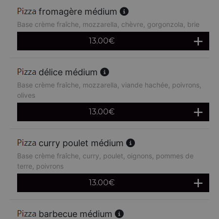
fromagère médium
Base crème fraîche, mozzarella, chèvre, gorgonzola, brie
13.00
€
délice médium
Base crème fraîche, mozzarella, viande hachée, poivrons,
olives
13.00
€
curry poulet médium
Base crème fraîche, curry, poulet, oignons, pommes de
terre, poivrons
13.00
€
barbecue médium