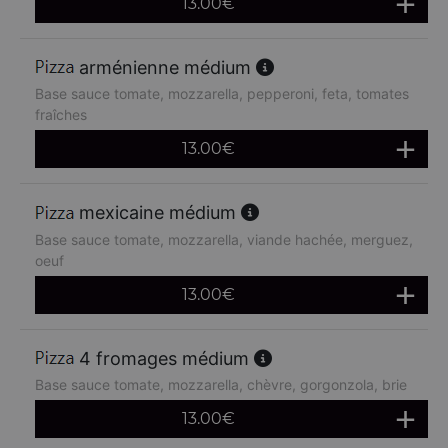
13.00
€
arménienne médium
Base sauce tomate, mozzarella, pepperoni, feta, tomates
fraîches
13.00
€
mexicaine médium
Base sauce tomate, mozzarella, viande hachée, merguez,
oeuf
13.00
€
4 fromages médium
Base sauce tomate, mozzarella, chèvre, gorgonzola, brie
13.00
€