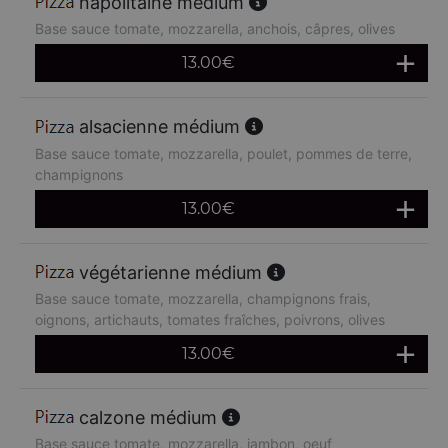
napolitaine médium
Base sauce tomate, mozzarella, anchois, câpres, olives
13.00
€
alsacienne médium
Base sauce tomate, mozzarella, poulet, pommes de terre,
champignons
13.00
€
végétarienne médium
Base sauce tomate, mozzarella, champignons frais,
oignons, artichauts, tomates fraîches, poivrons, olives
13.00
€
calzone médium
Base sauce tomate, mozzarella, jambon, oeuf