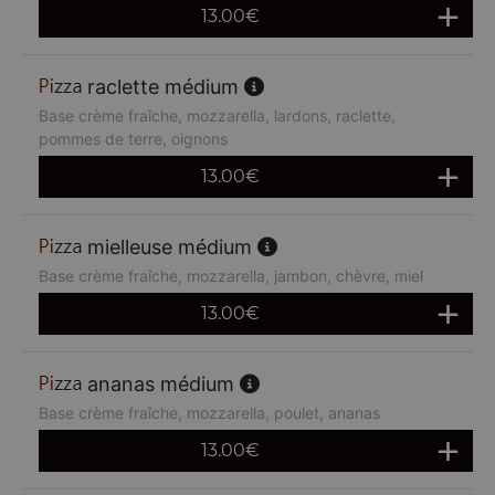
13.00
€
raclette médium
Base crème fraîche, mozzarella, lardons, raclette,
pommes de terre, oignons
13.00
€
mielleuse médium
Base crème fraîche, mozzarella, jambon, chèvre, miel
13.00
€
ananas médium
Base crème fraîche, mozzarella, poulet, ananas
13.00
€