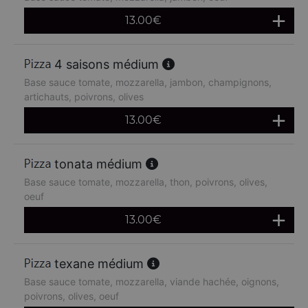
13.00
€
4 saisons médium
Base sauce tomate, mozzarella, jambon, champignons,
artichauts, poivrons, olives
13.00
€
tonata médium
Base sauce tomate, mozzarella, thon, poivrons, olives,
oeuf
13.00
€
texane médium
Base sauce tomate, mozzarella, viande hachée, oignons,
poivrons, olives, oeuf