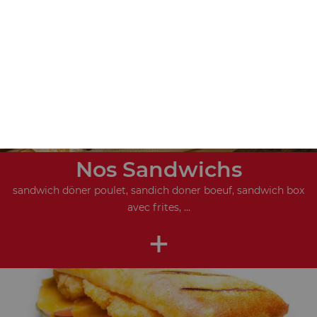
+
Nos Sandwichs
sandwich döner poulet, sandich doner boeuf, sandwich box
avec frites, ...
+