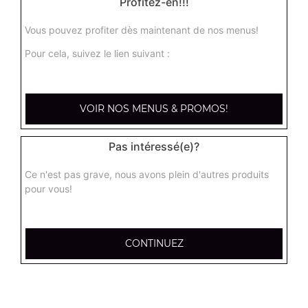
Profitez-en!!!
Vous pouvez profiter dès maintenant de nos menus!
Nos Salades
Pour cela, suivez le lien suivant :
salade du chef, salade royale, salade niçoise, ...
+
VOIR NOS MENUS & PROMOS!
Pas intéressé(e)?
Ce n'est pas grave, nous avons plein d'autres produits
pour vous!
CONTINUEZ
Nos Tex Mex
beignets de calamar x6, beignets de calamar x12, bouchées
de camembert x6, ...