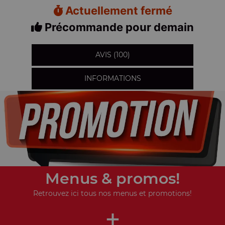
Actuellement fermé
Précommande pour demain
AVIS (100)
INFORMATIONS
Menus & promos!
Retrouvez ici tous nos menus et promotions!
+