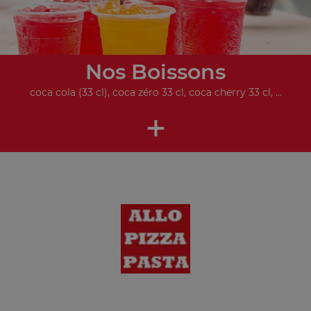
Nos Boissons
coca cola (33 cl), coca zéro 33 cl, coca cherry 33 cl, ...
+