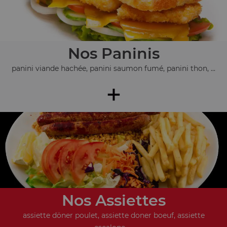
Nos Paninis
panini viande hachée, panini saumon fumé, panini thon, ...
+
Nos Assiettes
assiette döner poulet, assiette doner boeuf, assiette